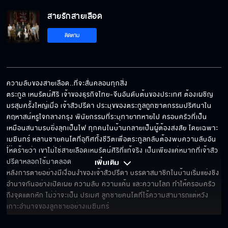
สายรักสายเลือด
สายรักสายเลือด EP.12
ติดตาม
สายรักสายเลือด EP.13
ความลับของสายเลือด..ที่จะสั่นคลอนทุกสิ่ง

ตระกูล เหมรัตน์ศิริ เจ้าของธุรกิจไทย-จีนอันดับต้นของประเทศ ต้องเผชิญ
มรสุมครั้งใหญ่เมื่อ เจ้าสัวปรีดา ประมุขของตระกูลถูกฆาตกรรมปริศนาใน
สายรักสายเลือด EP.14
คฤหาสน์หรูใจกลางกรุง พินัยกรรมที่ระบุทายาทหายไป ครอบครัวที่เป็น
เหมือนสนามรบยิ่งลุกเป็นไฟ ทุกคนในบ้านกลายเป็นผู้ต้องสงสัย โดยเฉพาะ 
เมฆินทร์ หลานชายคนโตที่อุทิศทั้งชีวิตเพื่อตระกูลกลับต้องพบความลับอัน
... 
โหดร้ายว่า เขาไม่ใช่สายเลือดเหมรัตน์ศิริที่แท้จริง เป็นเพียงแค่หมากที่เจ้าสัว
ปรีดาหลอกใช้มาตลอด 

เพิ่มเติม 
สายรักสายเลือด EP.15
หลังการตายอย่างมีเงื่อนงำของเจ้าสัวปรีดา บรรดาสมาชิกในบ้านเริ่มแย่งชิง
อำนาจกันอย่างเปิดเผย ความลับ ความแค้น และความโลภ ทำให้ครอบครัว
ถึงจุดแตกหัก ไม่ว่าจะเป็น ปรเมศ ลูกชายคนโตที่ไร้ความสามารถแต่หวัง
เกาะอำนาจของลูกชายอย่างเมฆินทร์
สายรักสายเลือด EP.16