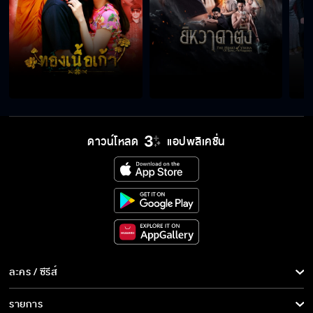
ดาวน์โหลด
แอปพลิเคชั่น
ละคร / ซีรีส์
ละคร/ซีรีส์
รายการ