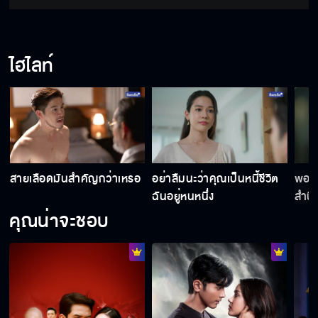
สายรักสายเลือด EP.19
ไฮไลท์
สายรักสายเลือด EP.20
สายเลือดมันสำคัญกว่าเหรอ
อย่าลืมนะว่าคุณเป็นหนี้ชีวิต
พอได
ฉันอยู่หนหนึ่ง
สำนึ
หน่อ
คุณน่าจะชอบ