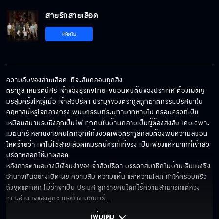
สายรักสายเลือด
สายรักสายเลือด EP.14
ติดตาม
สายรักสายเลือด EP.15
ความลับของสายเลือด..ที่จะสั่นคลอนทุกสิ่ง

ตระกูล เหมรัตน์ศิริ เจ้าของธุรกิจไทย-จีนอันดับต้นของประเทศ ต้องเผชิญ
มรสุมครั้งใหญ่เมื่อ เจ้าสัวปรีดา ประมุขของตระกูลถูกฆาตกรรมปริศนาใน
สายรักสายเลือด EP.16
คฤหาสน์หรูใจกลางกรุง พินัยกรรมที่ระบุทายาทหายไป ครอบครัวที่เป็น
เหมือนสนามรบยิ่งลุกเป็นไฟ ทุกคนในบ้านกลายเป็นผู้ต้องสงสัย โดยเฉพาะ 
เมฆินทร์ หลานชายคนโตที่อุทิศทั้งชีวิตเพื่อตระกูลกลับต้องพบความลับอัน
โหดร้ายว่า เขาไม่ใช่สายเลือดเหมรัตน์ศิริที่แท้จริง เป็นเพียงแค่หมากที่เจ้าสัว
ปรีดาหลอกใช้มาตลอด 

สายรักสายเลือด EP.17
หลังการตายอย่างมีเงื่อนงำของเจ้าสัวปรีดา บรรดาสมาชิกในบ้านเริ่มแย่งชิง
อำนาจกันอย่างเปิดเผย ความลับ ความแค้น และความโลภ ทำให้ครอบครัว
ถึงจุดแตกหัก ไม่ว่าจะเป็น ปรเมศ ลูกชายคนโตที่ไร้ความสามารถแต่หวัง
เกาะอำนาจของลูกชายอย่างเมฆินทร์
... 
สายรักสายเลือด EP.18
เพิ่มเติม 