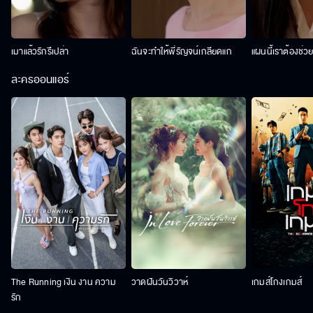
เมาแล้วรักรึเปล่า
ฉันจะทำให้พี่รัญจน์เกลียดแก
แผนนี้เราต้องช่ว
ละครออนแอร์
The Running เงิน งาน ความ
วาดฝันวันวิวาห์
เกมส์โกงเกมส์
รัก