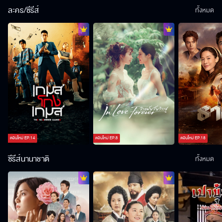
ละคร/ซีรีส์
ทั้งหมด
ตอนใหม่
EP.
14
ตอนใหม่
EP.
8
ตอนใหม่
EP.
18
ซีรีส์นานาชาติ
ทั้งหมด