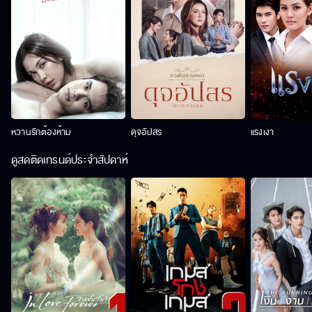
หวานรักต้องห้าม
ดุจอัปสร
แรงเงา
ดูสดติดเทรนด์ประจำสัปดาห์