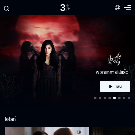
คลิก
ไฮไลท์