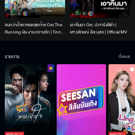
จนกว่าน้ำตาหยดสุดท้าย Ost.The
เอาคืนมา Ost. ปะการังสีดำ |
Running เงิน งาน ความรัก | Tinn |
เสาวลักษณ์ ลีละบุตร | Official MV
Official MV
รายการ
ทั้งหมด
ตอนใหม่
EP.
127
ตอนใหม่
EP.
11