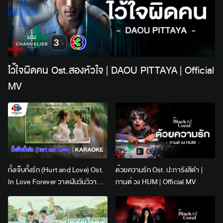
ไว้ใจผิดคน Ost.สองหัวใจ | DAOU PITTAYA | Official
MV
ทั้งเจ็บทั้งรัก (Hurt and Love) Ost.
ด้วยความรัก Ost. ปะการังสีดำ |
In Love Forever วาดฝันวันวิวาห์ |
กานต์ วง HUM | Official MV
Lingling Kwong x Orm
Kornnaphat | Official Karaoke