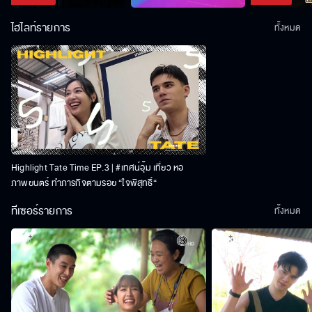
ไฮไลท์รายการ
ทั้งหมด
Highlight Tate Time EP.3 | #เทศน์อุ้ม เที่ยว หอ
ภาพยนตร์ ทำภารกิจตามรอย “ใจพิสุทธิ์“
ทีเซอร์รายการ
ทั้งหมด