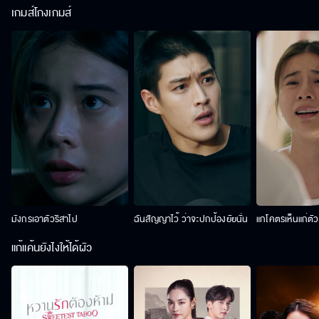
เกมส์โกงเกมส์
มังกรเอาตัวริสาไป
ฉันสัญญาไว้ ว่าจะปกป้องยัยนั่น
แกโคตรเห็นแก่ตั
แก้แค้นยังไงให้ได้ผัว