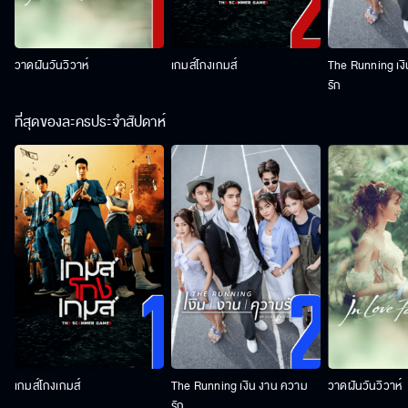
วาดฝันวันวิวาห์
เกมส์โกงเกมส์
The Running เง
รัก
ที่สุดของละครประจำสัปดาห์
เกมส์โกงเกมส์
The Running เงิน งาน ความ
วาดฝันวันวิวาห์
รัก