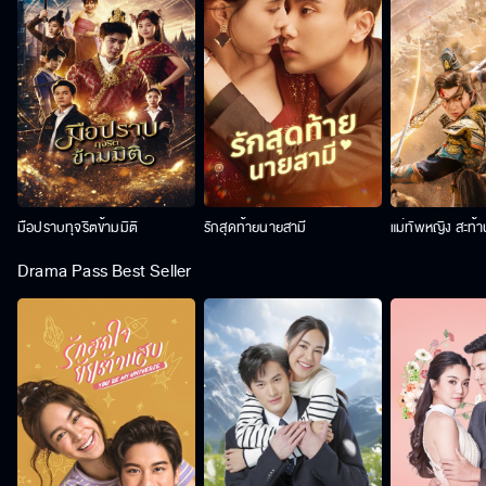
มือปราบทุจริตข้ามมิติ
รักสุดท้ายนายสามี
แม่ทัพหญิง สะท้
Drama Pass Best Seller