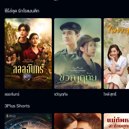
ซีรีส์ชุด รักโรแมนติก
ลออจันทร์
ขวัญฤทัย
ใจพิสุทธิ์
3Plus Shorts