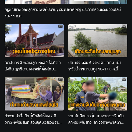
ครูต่างชาติอดีตลูกจ้างโพสต์ปืนข่มขู่ รร.ดังหาดใหญ่ ประกาศด่วนเรียนออนไลน์
10-11 ส.ค.
ฌาปนกิจ 3 พ่อแม่ลูก เหยื่อ “ป๋อง” ฆ่า
ปภ. แจ้งเตือน 6 จังหวัด - กทม. เฝ้า
ฝังดิน ญาติสาปแช่งขอให้ต้องโทษ
ระวังน้ำทะเลหนุนสูง 10-17 ส.ค.นี้
ประหาร
ทำตามคำสั่งเสีย กู้ภัยจัดให้โลง 7 สี
รวบนักศึกษาหนุ่ม แทงชายชาวจีนดับ
ญาติ-เพื่อนสนิท สวมชุดม่วงร่วมงาน
คาห้องแฟนสาว เล่าเจอภาพบาดตา
ศพป้าวัย 65
อ้างไม่ได้ตั้งใจสังหาร