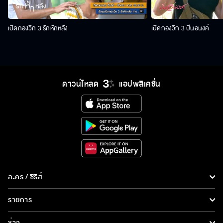
เปิดกองวิก 3 รักหักหลัง
เปิดกองวิก 3 ปิ่นอนงค์
ดาวน์โหลด
แอปพลิเคชั่น
ละคร / ซีรีส์
ละคร/ซีรีส์
รายการ
ซีรีส์นานาชาติ
รายการทั้งหมด
ข่าว