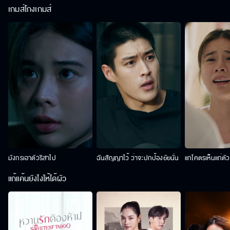
เกมส์โกงเกมส์
มังกรเอาตัวริสาไป
ฉันสัญญาไว้ ว่าจะปกป้องยัยนั่น
แกโคตรเห็นแก่ตั
แก้แค้นยังไงให้ได้ผัว