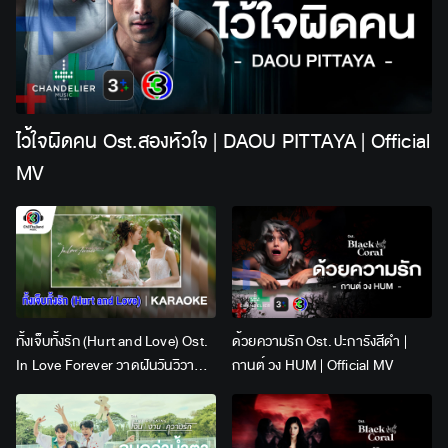
ไว้ใจผิดคน Ost.สองหัวใจ | DAOU PITTAYA | Official
MV
ทั้งเจ็บทั้งรัก (Hurt and Love) Ost.
ด้วยความรัก Ost. ปะการังสีดำ |
In Love Forever วาดฝันวันวิวาห์ |
กานต์ วง HUM | Official MV
Lingling Kwong x Orm
Kornnaphat | Official Karaoke