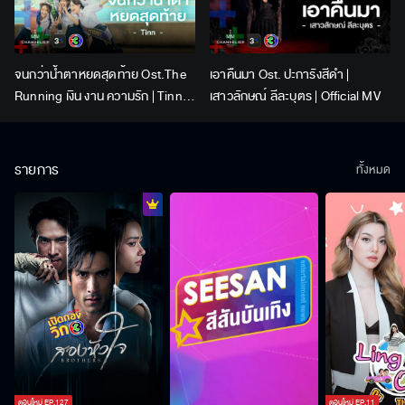
จนกว่าน้ำตาหยดสุดท้าย Ost.The
เอาคืนมา Ost. ปะการังสีดำ |
Running เงิน งาน ความรัก | Tinn |
เสาวลักษณ์ ลีละบุตร | Official MV
Official MV
รายการ
ทั้งหมด
ตอนใหม่
EP.
127
ตอนใหม่
EP.
11