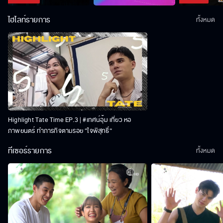
ไฮไลท์รายการ
ทั้งหมด
Highlight Tate Time EP.3 | #เทศน์อุ้ม เที่ยว หอ
ภาพยนตร์ ทำภารกิจตามรอย “ใจพิสุทธิ์“
ทีเซอร์รายการ
ทั้งหมด