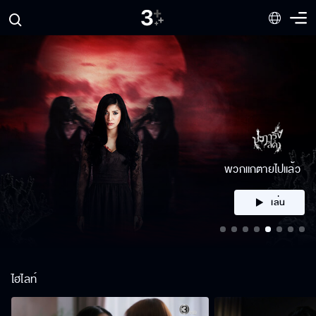
คลิก
ไฮไลท์