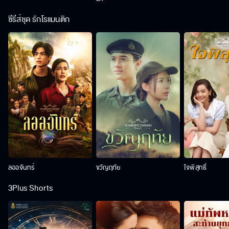
ซีรีส์ชุด รักโรแมนติก
ลออจันทร์
ขวัญฤทัย
ใจพิสุทธิ์
3Plus Shorts