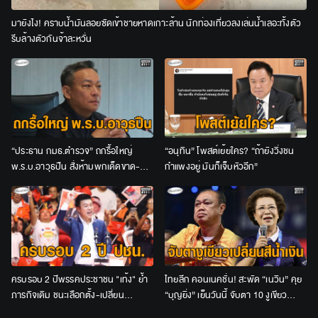
มายังไง! คราบน้ำมันลอยซัดเข้าชายหาดเกาะล้าน นักท่องเที่ยวลงเล่นน้ำเลอะทั้งตัว
รีบล้างตัวกันจ้าละหวั่น
“ประธาน กมธ.ตำรวจ” ถกรื้อใหญ่
“อนุทิน” โพสต์เย้ยใคร? “ถ้ายังวิ่งชน
พ.ร.บ.อาวุธปืน สั่งห้ามพกเด็ดขาด-
กำแพงอยู่ มันก็เจ็บหัวอีก”
เจ้าของปืนต้องร่วมรับโทษด้วย
ครบรอบ 2 ปีพรรคประชาชน "เท้ง" ย้ำ
ไทยลีก คอนเนคชั่น! สะพัด “เนวิน” คุย
ภารกิจเดิม ชนะเลือกตั้ง-เปลี่ยน
“บุญยิ่ง” เย็นวันนี้ จับตา 10 งูเขียว
ประเทศ-คืนอำนาจให้ประชาชน
เปลี่ยนสีน้ำเงินหรือไม่