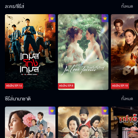
ละคร/ซีรีส์
ทั้งหมด
ตอนใหม่
EP.
14
ตอนใหม่
EP.
8
ตอนใหม่
EP.
18
ซีรีส์นานาชาติ
ทั้งหมด