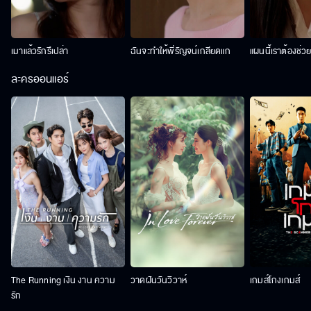
เมาแล้วรักรึเปล่า
ฉันจะทำให้พี่รัญจน์เกลียดแก
แผนนี้เราต้องช่ว
ละครออนแอร์
The Running เงิน งาน ความ
วาดฝันวันวิวาห์
เกมส์โกงเกมส์
รัก