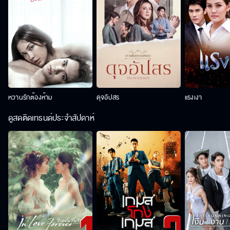
หวานรักต้องห้าม
ดุจอัปสร
แรงเงา
ดูสดติดเทรนด์ประจำสัปดาห์