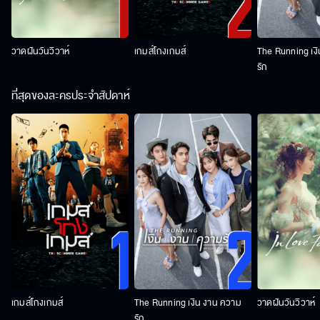
วาดฝันวันวิวาห์
เกมส์โกงเกมส์
The Running เง
รัก
ที่สุดของละครประจำสัปดาห์
เกมส์โกงเกมส์
The Running เงิน งาน ความ
วาดฝันวันวิวาห์
รัก