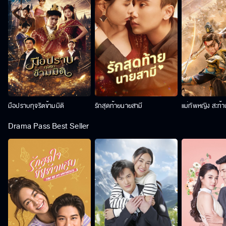
มือปราบทุจริตข้ามมิติ
รักสุดท้ายนายสามี
แม่ทัพหญิง สะท้
Drama Pass Best Seller