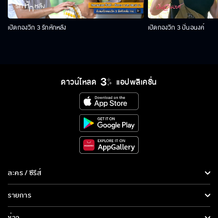
เปิดกองวิก 3 รักหักหลัง
เปิดกองวิก 3 ปิ่นอนงค์
ดาวน์โหลด
แอปพลิเคชั่น
ละคร / ซีรีส์
ละคร/ซีรีส์
รายการ
ซีรีส์นานาชาติ
รายการทั้งหมด
ข่าว