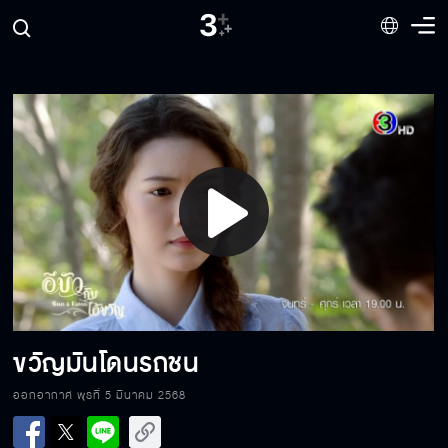
ข้าไม่ได้รักแก้ว ข้ารักบัว
เอ็งมาจีบน้องสาวข้า
Play
ตัวตามหาคนในรูปนี้ที
Video
ทำแบบนี้มันชักศึกเข้าบ้านแล้ว
ขวัญมันโดนรถชน
ออกอากาศ พุธที่ 5 มีนาคม 2568
ระวังตัวไว้ละกัน