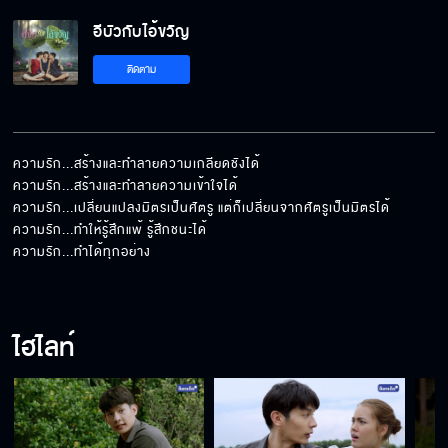
อีบัวกับไอ้ขวัญ
อย่าขยับ ไม่งั้นยิง
ติดตาม
จะเปิดร้านเสริมสวยเหรอ
ความรัก...สร้างและทำลายความเกลียดชังได้

ความรัก...สร้างและทำลายความเข้าใจได้

ความรัก...เปลี่ยนแปลงมิตรเป็นศัตรู แต่ก็เปลี่ยนจากศัตรูเป็นมิตรได้

เรามาร่วมมือกัน
ความรัก...ทำให้รู้สึกแพ้ รู้สึกชนะได้

ความรัก...ทำได้ทุกอย่าง
งานแต่งก็ต้องมีหอมแก้ม
ไฮไลท์
ฉันไม่มีวันแต่งงานคนอย่างแก