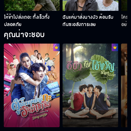
ไอ้ขวัญมันชอบเอ็งหรือเปล่าวะ
ิ
ให้ข้าไปส่งเถอะ ทั้งเร็วทั้ง
ฉันแค่มาส่งนางบัว ต้อนรับ
ใครจ
ปลอดภัย
กันซะอลังการเลย
อย่า
คุณน่าจะชอบ
อีบัวกับไอ้ขวัญ เริ่ม 21 กุมภาพันธ์