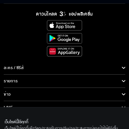
ดาวน์โหลด
แอปพลิเคชั่น
ละคร / ซีรีส์
ละคร/ซีรีส์
รายการ
ซีรีส์นานาชาติ
รายการทั้งหมด
ข่าว
การ์ตูน & เกม
ข่าวทั้งหมด
LIVE
รายการข่าว
ทีวีออนไลน์
เกี่ยวกับเรา
เว็บไซต์นี้ใช้คุกกี้
ข่าวประชาสัมพันธ์
เว็บไซต์นี้ใช้คุกกี้เพื่อวัตถุประสงค์ในการปรับปรุงประสบการณ์ของผู้ใช้ให้ดียิ่งขึ้น