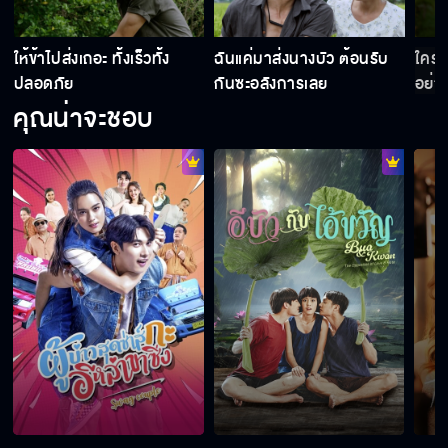
ิ
ให้ข้าไปส่งเถอะ ทั้งเร็วทั้ง
ฉันแค่มาส่งนางบัว ต้อนรับ
ใครจ
ปลอดภัย
กันซะอลังการเลย
อย่า
คุณน่าจะชอบ