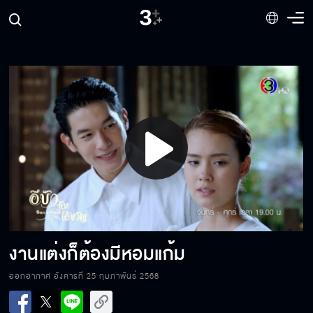
เอาชื่อลูกข้าไปตั้งชื่อควายเหรอ
ขวัญมันโดนรถชน
Play
เอ็งไม่คิดจะรักข้าจริงๆหรอก
Video
ครั้งนี้ต้องวางแผนให้รอบคอบ
งานแต่งก็ต้องมีหอมแก้ม
ออกอากาศ อังคารที่ 25 กุมภาพันธ์ 2568
อย่าขยับ ไม่งั้นยิง