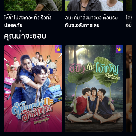
ิ
ให้ข้าไปส่งเถอะ ทั้งเร็วทั้ง
ฉันแค่มาส่งนางบัว ต้อนรับ
ใครจ
ปลอดภัย
กันซะอลังการเลย
อย่า
คุณน่าจะชอบ