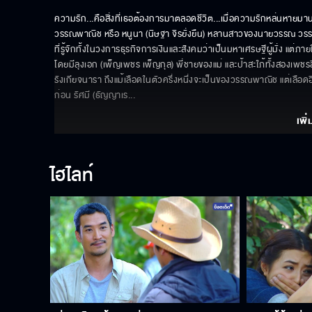
ความรัก...คือสิ่งที่เธอต้องการมาตลอดชีวิต...เมื่อความรักหล่นหายมานา
วรรณพาณิช หรือ หนูนา (นิษฐา จิรยั่งยืน) หลานสาวของนายวรรณ วรร
ที่รู้จักทั้งในวงการธุรกิจการเงินและสังคมว่าเป็นมหาเศรษฐีผู้มั่ง แต่ภ
โดยมีลุงเอก (เพ็ญเพชร เพ็ญกุล) พี่ชายของแม่ และป้าสะใภ้ทั้งสองเพชร
รังเกียจนารา ถึงแม้เลือดในตัวครึ่งหนึ่งจะเป็นของวรรณพาณิช แต่เลือดอี
ก่อน รัศมี (ธัญญาเร
... 
เพิ่
ไฮไลท์