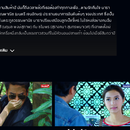
นสิบห้าปี มันก็ถึงเวลาแล้วที่เธอต้องทำทุกทางเพื่อ...ตามรักคืนใจ นารา 
ณพาณิช (มนตรี เจนอักษร) ประธานธนาคารอันดับต้นๆ ของประเทศ ซึ่งเป็น
ายในตระกูลวรรณพานิช นาราเปรียบเสมือนลูกเป็ดขี้เหร่ ไม่ใช่หงส์อย่างคนอื่น 
สี (นฤมล พงษ์สุภาพ) กับ ชไมพร (สุรางคนา สุนทรพนาเวศ) ที่เอาแต่ตั้งแง่
กครึ่งหนึ่งกลับเป็นของชาวสวนที่ไม่มีหัวนอนปลายเท้า ย้อนไปเมื่อยี่สิบกว่าปี
มเติม 