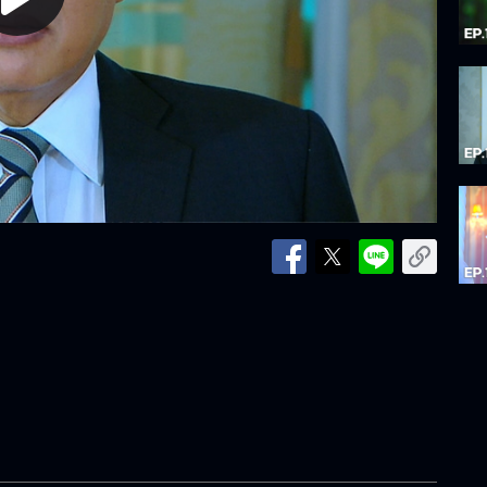
lay
ideo