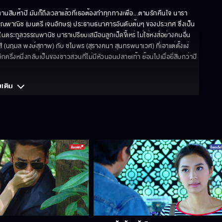
นสิบห้าปี มันก็ถึงเวลาแล้วที่เธอต้องทำทุกทางเพื่อ...ตามรักคืนใจ นารา 
ณพาณิช (มนตรี เจนอักษร) ประธานธนาคารอันดับต้นๆ ของประเทศ ซึ่งเป็น
ายในตระกูลวรรณพานิช นาราเปรียบเสมือนลูกเป็ดขี้เหร่ ไม่ใช่หงส์อย่างคนอื่น 
สี (นฤมล พงษ์สุภาพ) กับ ชไมพร (สุรางคนา สุนทรพนาเวศ) ที่เอาแต่ตั้งแง่
กครึ่งหนึ่งกลับเป็นของชาวสวนที่ไม่มีหัวนอนปลายเท้า ย้อนไปเมื่อยี่สิบกว่าปี
มเติม 