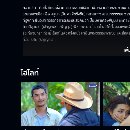
ความรัก...คือสิ่งที่เธอต้องการมาตลอดชีวิต...เมื่อความรักหล่นหายมานา
วรรณพาณิช หรือ หนูนา (นิษฐา จิรยั่งยืน) หลานสาวของนายวรรณ วรร
ที่รู้จักทั้งในวงการธุรกิจการเงินและสังคมว่าเป็นมหาเศรษฐีผู้มั่ง แต่ภ
โดยมีลุงเอก (เพ็ญเพชร เพ็ญกุล) พี่ชายของแม่ และป้าสะใภ้ทั้งสองเพชร
รังเกียจนารา ถึงแม้เลือดในตัวครึ่งหนึ่งจะเป็นของวรรณพาณิช แต่เลือดอี
ก่อน รัศมี (ธัญญาเร
... 
เพิ่
ไฮไลท์