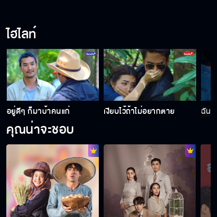
ไฮไลท์
อยู่ดีๆ ก็มาบ้าคนแก่
เงียบไว้ถ้าไม่อยากตาย
ฉันร
คุณน่าจะชอบ