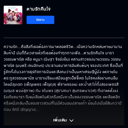
ตามรักคืนใจ
ติดตาม
ความรัก...คือสิ่งที่เธอต้องการมาตลอดชีวิต...เมื่อความรักหล่นหายมานาน
สิบห้าปี มันก็ถึงเวลาแล้วที่เธอต้องทำทุกทางเพื่อ...ตามรักคืนใจ นารา 
วรรณพาณิช หรือ หนูนา (นิษฐา จิรยั่งยืน) หลานสาวของนายวรรณ วรรณ
พาณิช (มนตรี เจนอักษร) ประธานธนาคารอันดับต้นๆ ของประเทศ ซึ่งเป็นที่
รู้จักทั้งในวงการธุรกิจการเงินและสังคมว่าเป็นมหาเศรษฐีผู้มั่ง แต่ภายใน
ตระกูลวรรณพานิช นาราเปรียบเสมือนลูกเป็ดขี้เหร่ ไม่ใช่หงส์อย่างคนอื่น 
โดยมีลุงเอก (เพ็ญเพชร เพ็ญกุล) พี่ชายของแม่ และป้าสะใภ้ทั้งสองเพชรสี 
(นฤมล พงษ์สุภาพ) กับ ชไมพร (สุรางคนา สุนทรพนาเวศ) ที่เอาแต่ตั้งแง่
รังเกียจนารา ถึงแม้เลือดในตัวครึ่งหนึ่งจะเป็นของวรรณพาณิช แต่เลือดอีก
ครึ่งหนึ่งกลับเป็นของชาวสวนที่ไม่มีหัวนอนปลายเท้า ย้อนไปเมื่อยี่สิบกว่าปี
ก่อน รัศมี (ธัญญาเร
... 
เพิ่มเติม 