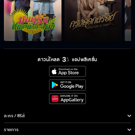
ดาวน์โหลด
แอปพลิเคชั่น
ละคร / ซีรีส์
ละคร/ซีรีส์
รายการ