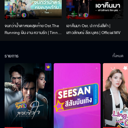
จนกว่าน้ำตาหยดสุดท้าย Ost.The
เอาคืนมา Ost. ปะการังสีดำ |
Running เงิน งาน ความรัก | Tinn |
เสาวลักษณ์ ลีละบุตร | Official MV
Official MV
รายการ
ทั้งหมด