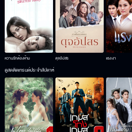
หวานรักต้องห้าม
ดุจอัปสร
แรงเงา
ดูสดติดเทรนด์ประจำสัปดาห์