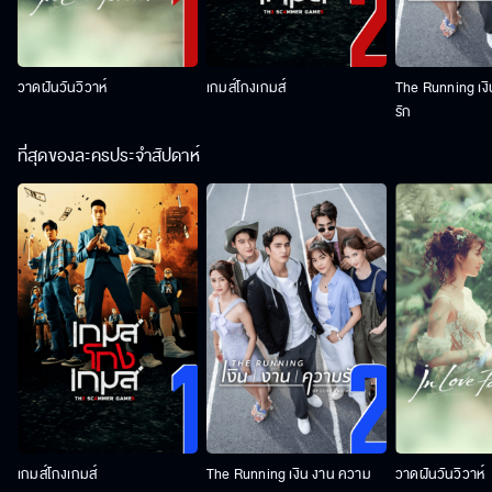
วาดฝันวันวิวาห์
เกมส์โกงเกมส์
The Running เง
รัก
ที่สุดของละครประจำสัปดาห์
เกมส์โกงเกมส์
The Running เงิน งาน ความ
วาดฝันวันวิวาห์