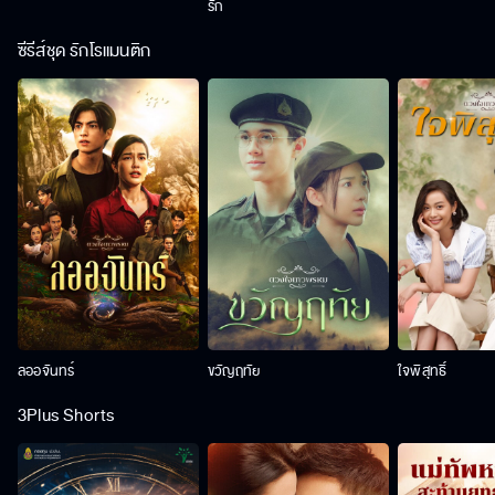
รัก
ซีรีส์ชุด รักโรแมนติก
ลออจันทร์
ขวัญฤทัย
ใจพิสุทธิ์
3Plus Shorts