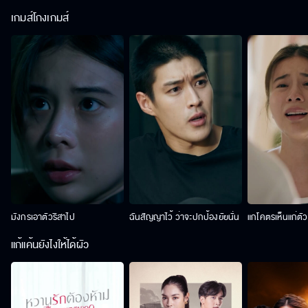
เกมส์โกงเกมส์
มังกรเอาตัวริสาไป
ฉันสัญญาไว้ ว่าจะปกป้องยัยนั่น
แกโคตรเห็นแก่ตั
แก้แค้นยังไงให้ได้ผัว