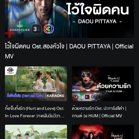
ไว้ใจผิดคน Ost.สองหัวใจ | DAOU PITTAYA | Official
MV
ทั้งเจ็บทั้งรัก (Hurt and Love) Ost.
ด้วยความรัก Ost. ปะการังสีดำ |
In Love Forever วาดฝันวันวิวาห์ |
กานต์ วง HUM | Official MV
Lingling Kwong x Orm
Kornnaphat | Official Karaoke