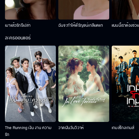
เมาแล้วรักรึเปล่า
ฉันจะทำให้พี่รัญจน์เกลียดแก
แผนนี้เราต้องช่ว
ละครออนแอร์
The Running เงิน งาน ความ
วาดฝันวันวิวาห์
เกมส์โกงเกมส์
รัก