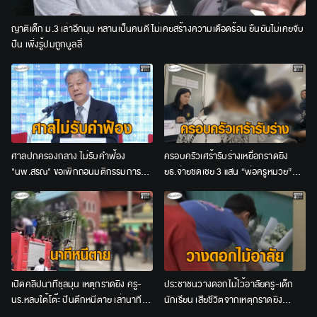
ญาติเด็ก ม.3 เล่าอีกมุม หลานเป็นคนดี ไม่เคยสร้างความเดือดร้อน ยืนยันไม่เคยจับ
ปืน เพิ่งรู้ปมถูกบูลลี่
ศาลปกครองกลาง ไม่รับคำฟ้อง
ครอบครัวเศร้ารับร่างเหยื่อกราดยิง
"นพ.สรณ" ขอเพิกถอนมติกรรมการ
ยธ.จ่ายชดเชย 3 แสน “พ่อครูหมวย”
สรรหาฯ ปมคุณสมบัติประธาน กสทช.
สะอื้นเอาชีวิตลูกคืนมา
เปิดคลิปนาทีชุลมุน เหตุกราดยิง ครู-
ประชาชนวางดอกไม้ไว้อาลัยครู-เด็ก
นร.หลบใต้โต๊ะ ปีนตึกหนีตาย เล่านาที
นักเรียน เสียชีวิตจากเหตุกราดยิง
ระทึก ได้ยินเสียงปืนนึกว่ายิงไล่นก
โรงเรียนเทพศิรินทร์