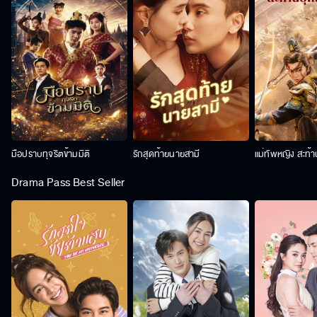
มือปราบทุจริตข้ามมิติ
รักสุดท้ายนายสามี
แม่ทัพหญิง สะท้
Drama Pass Best Seller