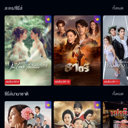
ละคร/ซีรีส์
ทั้งหมด
ตอนใหม่
EP.
8
ตอนใหม่
EP.
18
ตอนใหม่
EP.
11
ซีรีส์นานาชาติ
ทั้งหมด