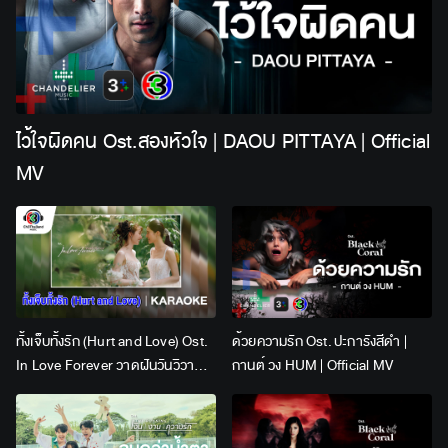
ไว้ใจผิดคน Ost.สองหัวใจ | DAOU PITTAYA | Official
MV
ทั้งเจ็บทั้งรัก (Hurt and Love) Ost.
ด้วยความรัก Ost. ปะการังสีดำ |
In Love Forever วาดฝันวันวิวาห์ |
กานต์ วง HUM | Official MV
Lingling Kwong x Orm
Kornnaphat | Official Karaoke