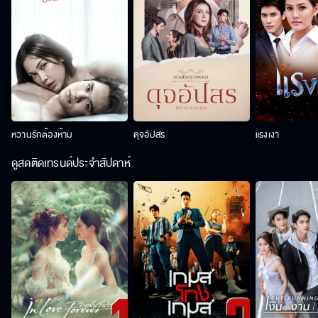
หวานรักต้องห้าม
ดุจอัปสร
แรงเงา
ดูสดติดเทรนด์ประจำสัปดาห์