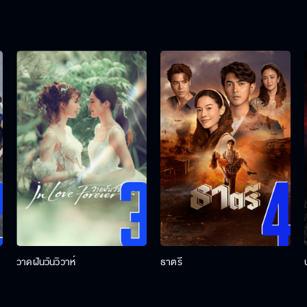
วาดฝันวันวิวาห์
ธาตรี