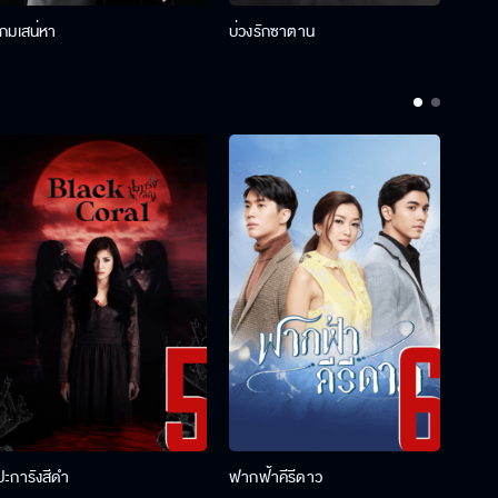
เกมเสน่หา
บ่วงรักซาตาน
บ่วงห
ปะการังสีดำ
ฟากฟ้าคีรีดาว
พ่อคร