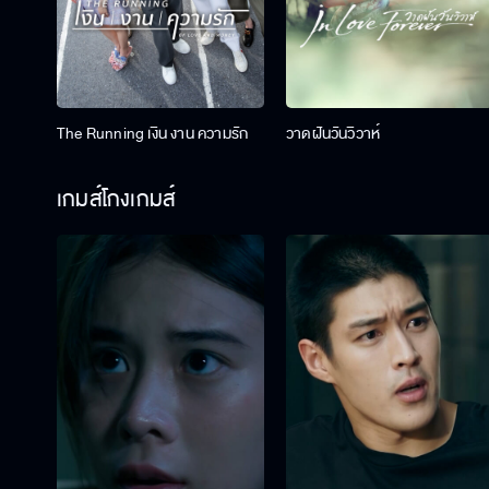
The Running เงิน งาน ความรัก
วาดฝันวันวิวาห์
เกมส์โกงเกมส์