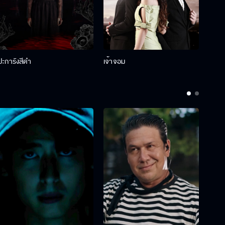
ปะการังสีดำ
เจ้าจอม
รักกั