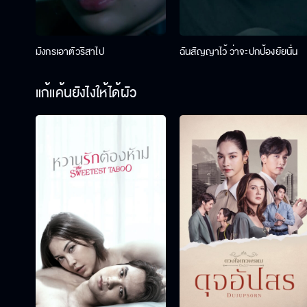
มังกรเอาตัวริสาไป
ฉันสัญญาไว้ ว่าจะปกป้องยัยนั่น
แก้แค้นยังไงให้ได้ผัว