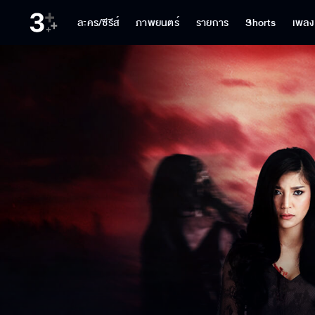
ละคร/ซีรีส์
ภาพยนตร์
รายการ
Shorts
เพลง