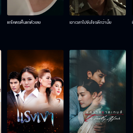
แกโคตรเห็นแก่ตัวเลย
เอาเวลาไปจับโจรดีกว่ามั้ย