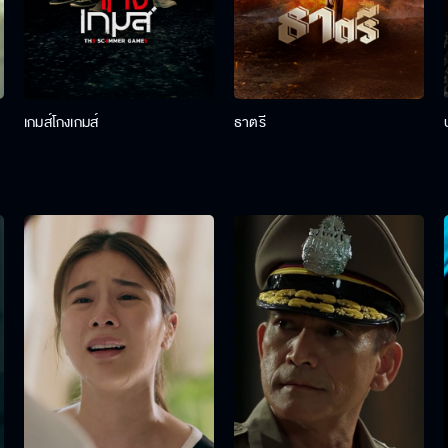
เกมส์โกงเกมส์
ธาตรี