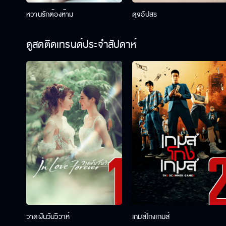
หวานรักต้องห้าม
ดุจอัปสร
ดูสดติดเทรนด์ประจำสัปดาห์
วาดฝันวันวิวาห์
เกมส์โกงเกมส์