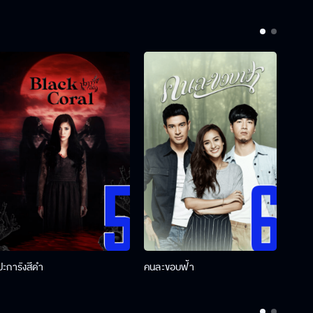
ปะการังสีดำ
คนละขอบฟ้า
ผู้กอ