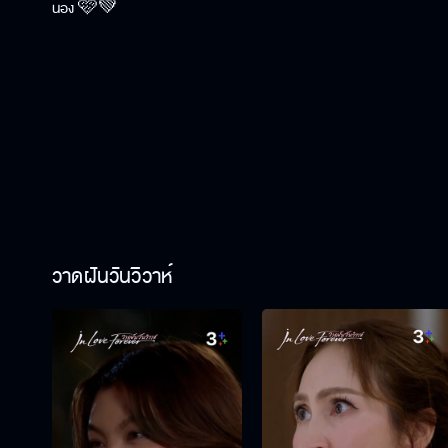
น้อง 🩷💚
วาดฝันวันวิวาห์