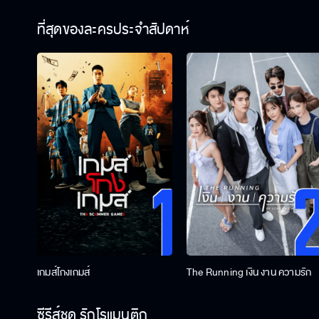
ที่สุดของละครประจำสัปดาห์
เกมส์โกงเกมส์
The Running เงิน งาน ความรัก
ซีรีส์ชุด รักโรแมนติก