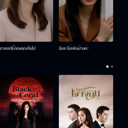
เอาดอกไม้ของคุณคืนไป
นีนจะไม่กลับบ้านค่ะ
นินท