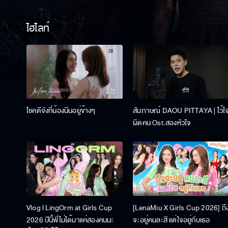
ไฮไลท์
โชคดีจังที่น้องนีนอยู่ข้างๆ
สัมภาษณ์ DAOU PITTAYA | ไว้ใ
ผิดคน Ost.สองหัวใจ
Vlog l LingOrm at Girls Cup
[LenaMiu X Girls Cup 2026] ถึ
2026 ปีนี้พี่ไม่ได้มาแค่สองคนนะ
จะอยู่คนละสี แต่ใจอยู่กับเธอ