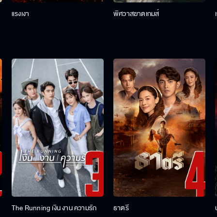
แรงเงา
พิศวาสฆาตเกมส์
The Running เงิน งาน ความรัก
ธาตรี