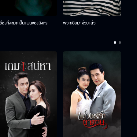
เรื่องทั้งหมดเป็นแผนของมังกร
พวกเฮียมาช่วยแล้ว
ที่ป๊า