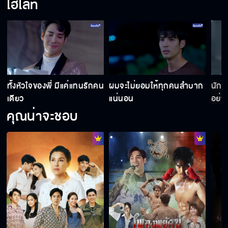
ไฮไลท์
ทั้งหัวใจของพี่ มีแค่แทนรักคน
ผมจะไม่ยอมให้ทุกคนลำบาก
นักส
เดียว
แน่นอน
อย่า
คุณน่าจะชอบ