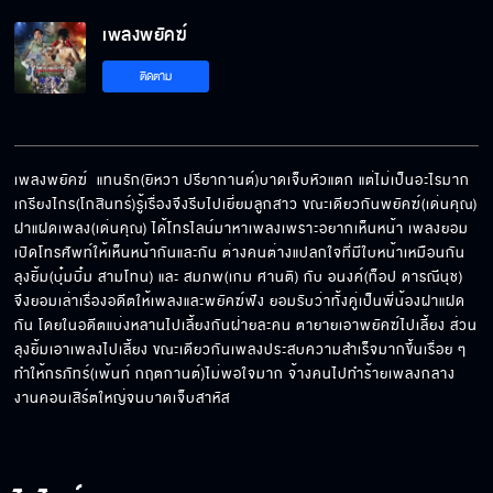
เพลงพยัคฆ์
ติดตาม
เพลงพยัคฆ์  แทนรัก(ยิหวา ปรียากานต์)บาดเจ็บหัวแตก แต่ไม่เป็นอะไรมาก 
เกรียงไกร(โกสินทร์)รู้เรื่องจึงรีบไปเยี่ยมลูกสาว ขณะเดียวกันพยัคฆ์(เด่นคุณ) 
ฝาแฝดเพลง(เด่นคุณ) ได้โทรไลน์มาหาเพลงเพราะอยากเห็นหน้า เพลงยอม
เปิดโทรศัพท์ให้เห็นหน้ากันและกัน ต่างคนต่างแปลกใจที่มีใบหน้าเหมือนกัน 
ลุงยิ้ม(บุ๋มบิ๋ม สามโทน) และ สมภพ(เกม ศานติ) กับ อนงค์(ท็อป ดารณีนุช) 
จึงยอมเล่าเรื่องอดีตให้เพลงและพยัคฆ์ฟัง ยอมรับว่าทั้งคู่เป็นพี่น้องฝาแฝด
กัน โดยในอดีตแบ่งหลานไปเลี้ยงกันฝ่ายละคน ตายายเอาพยัคฆ์ไปเลี้ยง ส่วน
ลุงยิ้มเอาเพลงไปเลี้ยง ขณะเดียวกันเพลงประสบความสำเร็จมากขึ้นเรื่อย ๆ 
ทำให้กรภัทร์(เพ้นท์ กฤตกานต์)ไม่พอใจมาก จ้างคนไปทำร้ายเพลงกลาง
งานคอนเสิร์ตใหญ่จนบาดเจ็บสาหัส