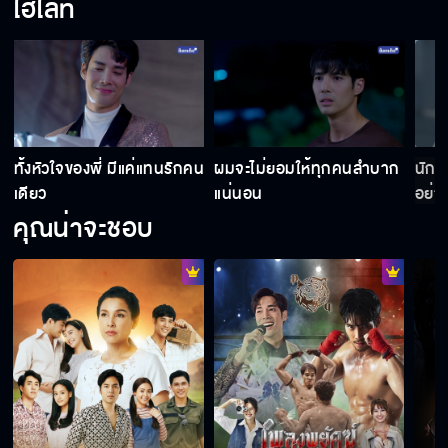
ไฮไลท์
ทั้งหัวใจของพี่ มีแค่แทนรักคน
ผมจะไม่ยอมให้ทุกคนลำบาก
นักส
เดียว
แน่นอน
อย่า
คุณน่าจะชอบ