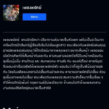
เพลงพยัคฆ์
ติดตาม
เพลงพยัคฆ์  แทนรัก(ยิหวา ปรียากานต์)บาดเจ็บหัวแตก แต่ไม่เป็นอะไรมาก 
เกรียงไกร(โกสินทร์)รู้เรื่องจึงรีบไปเยี่ยมลูกสาว ขณะเดียวกันพยัคฆ์(เด่นคุณ) 
ฝาแฝดเพลง(เด่นคุณ) ได้โทรไลน์มาหาเพลงเพราะอยากเห็นหน้า เพลงยอม
เปิดโทรศัพท์ให้เห็นหน้ากันและกัน ต่างคนต่างแปลกใจที่มีใบหน้าเหมือนกัน 
ลุงยิ้ม(บุ๋มบิ๋ม สามโทน) และ สมภพ(เกม ศานติ) กับ อนงค์(ท็อป ดารณีนุช) 
จึงยอมเล่าเรื่องอดีตให้เพลงและพยัคฆ์ฟัง ยอมรับว่าทั้งคู่เป็นพี่น้องฝาแฝด
กัน โดยในอดีตแบ่งหลานไปเลี้ยงกันฝ่ายละคน ตายายเอาพยัคฆ์ไปเลี้ยง ส่วน
ลุงยิ้มเอาเพลงไปเลี้ยง ขณะเดียวกันเพลงประสบความสำเร็จมากขึ้นเรื่อย ๆ 
ทำให้กรภัทร์(เพ้นท์ กฤตกานต์)ไม่พอใจมาก จ้างคนไปทำร้ายเพลงกลาง
งานคอนเสิร์ตใหญ่จนบาดเจ็บสาหัส