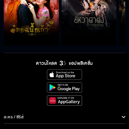
สามีคุณฉันขอได้ไหมคะ
เจ็บแล้วต้องรู้จักจำ อย่าเชื่อในสิ่งที่เห็น
ดาวน์โหลด
แอปพลิเคชั่น
ถ้ายังไม่หยุดแกล้ง ผมจะจู่โจมนะ
แก้มคุณเลอะ เดี๋ยวผมเช็ดให้
ผมไม่เคยโกรธคุณเลย ทุกคนมีหน้าที่ของตัวเอง
ละคร / ซีรีส์
ละคร/ซีรีส์