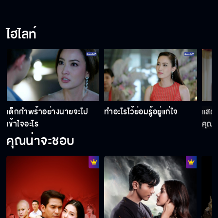
ยายผิดเองที่สอนนกแบบผิด ๆ
ไฮไลท์
ขอใช้เวลาที่เหลือให้มีความสุข
ผมจะดูแลลูกผมเอง
เด็กกำพร้าอย่างนายจะไป
ทำอะไรไว้ย่อมรู้อยู่แก่ใจ
แสดง
เข้าใจอะไร
คุณด
คุณน่าจะชอบ
คำว่าครอบครัวมันจบไปแล้ว
นกไม่ได้ท้องหรอกค่ะ