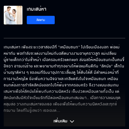
เกมเสน่หา
ฉันขอโทษจริง ๆ นะ
ติดตาม
เวลามันไม่เคยคอยใครนะ
เกมเสน่หา เพียงระยะเวลาสองปีที่ "เหมือนชนก" ไปเรียนเมืองนอก พ่อแม่
หย่ากัน พ่อกำลังจะแต่งงานใหม่กับอดีตนางงามอายุคราวลูก แม่เปลี่ยน
ผู้ชายเด็กกว่าไม่ซ้ำหน้า เมื่อครอบครัวแตกแยก ส่งผลให้เหมือนชนกเป็นคนขี้
จะให้ผมอยู่ตัวคนเดียวบนโลกนี้ให้ได้เลยใช่ไหม
อิจฉา อารมณ์ร้าย และพยายามทำทุกอย่างให้พ่อแม่คืนดีกัน "ลัคนัย" เด็กใน
บ้านญาติห่าง ๆ ของแม่ที่รับมาอุปการะเลี้ยงดู ได้ดิบได้ดี มีตำแหน่งหน้าที่
การงานใหญ่โต ยิ่งเพิ่มความอิจฉาและเกลียดชังในใจเหมือนชนก เหมือน
ชนกต้องการกำจัดลัคนัยออกไปให้พ้นจากครอบครัว จึงวางแผนเล่นเกม
เสน่หาเพื่อให้ลัคนัยได้พบกับความผิดหวัง เจ็บปวดเหมือนตายทั้งเป็น แต่
แกจะตายก่อนฉันได้ยังไง
ลัคนัยกลับมีหัวใจเปี่ยมรักที่มีต่อเหมือนชนกเสมอมา.. เมื่อการวางแผนขุด
หลุมล่อ วางเกมเสน่หาของเธอ เพียงเพื่อให้พบกับความผิดหวังและทุกข์
ทรมาน โดยที่ไม่รู้เลยว่า เธอเองต่
... 
แม่เห็นแก่ตัวเกินไป
เพิ่มเติม 