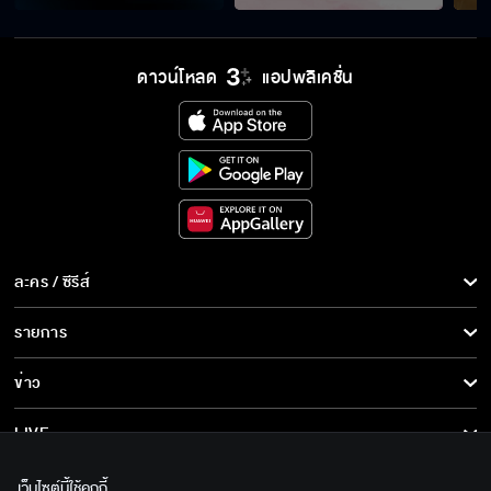
ไม่ว่าจะเกิดอะไรขึ้น ผมต้องช่วย เฮียหมา ออกจาก
คุกให้ได้
ดาวน์โหลด
แอปพลิเคชั่น
ถ้าพี่ไม่พูด พี่ก็ติดอยู่ในนี้แหละ
ผมจะพิสูจน์ให้ทุกคนเห็นว่าเฮียหมาไม่ได้ค้ายา
ละคร / ซีรีส์
ละคร/ซีรีส์
รายการ
คุณถูกตั้งข้อหามียาเสพติดไว้ในครอบครอง
ซีรีส์นานาชาติ
รายการทั้งหมด
ข่าว
การ์ตูน & เกม
ข่าวทั้งหมด
LIVE
มากินแข่งกับกู ใครแพ้ต้องทำตามที่สั่ง
รายการข่าว
ทีวีออนไลน์
เกี่ยวกับเรา
เว็บไซต์นี้ใช้คุกกี้