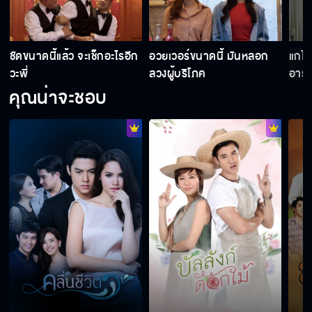
ฉันไม่อยากเจอเรื่องอะไรแบบนี้แล้ว
ชัดขนาดนี้แล้ว จะเช็กอะไรอีก
อวยเวอร์ขนาดนี้ มันหลอก
แกไม
วะพี่
ลวงผู้บริโภค
อารม
คุณน่าจะชอบ
เราเป็นตำรวจเห็นคนทำผิดก็ต้องจับ ทำถูกแล้ว
ช่วยพักเรื่องเกลียดผมไปก่อน แล้วไปหาทางช่วย
เฮียหมา กัน
ก็มีแต่พวก อาชญากร เท่านั้นแหละที่ต้องการ
ทนาย
ถ้าคุณไม่ได้ทำก็แปลว่าลูกน้องคุณทำ