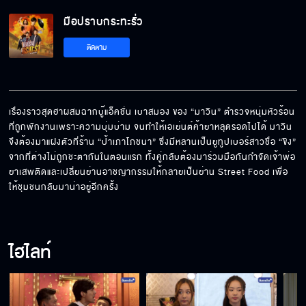
มือปราบกระทะรั่ว
ทำไมไม่บอกตั้งแต่วันแรก
ติดตาม
ถ้าเลือกที่จะหนี ก็ต้องหนีไปตลอดทั้งชีวิต
เรื่องราวสุดฮาผสมฉากบู๊แอ็คชั่น เบาสมอง ของ “มาวิน” ตำรวจหนุ่มหัวร้อน
ที่ถูกพักงานเพราะความบุ่มบ่าม จนทำให้เอเย่นต์ค้ายาหลุดรอดไปได้ มาวิน
จึงต้องมาแฝงตัวที่ร้าน “ป้าเภาโภชนา” ซึ่งมีหลานเป็นยูทูปเบอร์สาวชื่อ “ขิง” 
ผมขอลาออกครับ
จากที่ต่างไม่ถูกชะตากันในตอนแรก ทั้งคู่กลับต้องมาร่วมมือกันกำจัดเจ้าพ่อ
ยาเสพติดและเปลี่ยนย่านอาชญากรรมให้กลายเป็นย่าน Street Food เพื่อ
ให้ชุมชนกลับมาน่าอยู่อีกครั้ง
ไม่ใช่ทุกคนที่จะสำนึกผิดได้
ไฮไลท์
เรื่องทั้งหมด ฉันแก้ไขมันเอง