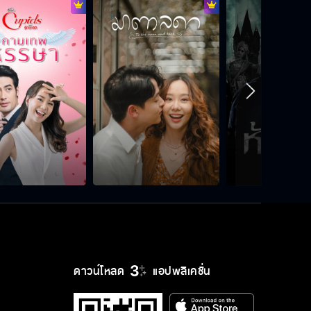
ใครอนุญาตให้มึงมาเปิดบ่อนในถิ่นกู
ถ้ายังจะทำ เราเจอกันแน่
อย่าไปคบกับคนชั่วพวกนี้อีก เข้าใจมั้ย
อย่าไปคบกับคนชั่วพวกนี้อีก เข้าใจมั้ย
ดาวน์โหลด
แอปพลิเคชั่น