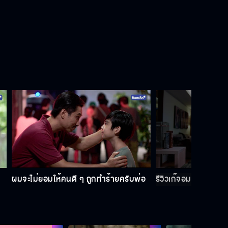
สำหรับ คุณขิง ผมว่างเสมอ
จีบผู้หญิงคนนั้นได้ไหม
ปากจัดผมไม่ถนัด ถ้าปากหมาว่าไป
อย่าง
ผมจะไม่ยอมให้คนดี ๆ ถูกทำร้ายครับพ่อ
รีวิวเก๊จอมแหกตา อวยร
งานนี้ขายฝีมือ ไม่ได้ขายหน้าตา