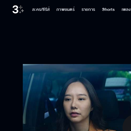
ละคร/ซีรีส์
ภาพยนตร์
รายการ
Shorts
เพลง