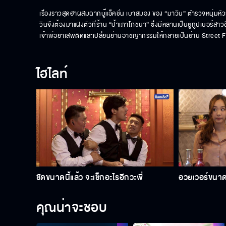
เรื่องราวสุดฮาผสมฉากบู๊แอ็คชั่น เบาสมอง ของ “มาวิน” ตำรวจหนุ่มหั
วินจึงต้องมาแฝงตัวที่ร้าน “ป้าเภาโภชนา” ซึ่งมีหลานเป็นยูทูปเบอร์สาวช
เจ้าพ่อยาเสพติดและเปลี่ยนย่านอาชญากรรมให้กลายเป็นย่าน Street Food
ไฮไลท์
ชัดขนาดนี้แล้ว จะเช็กอะไรอีกวะพี่
อวยเวอร์ขนาด
คุณน่าจะชอบ