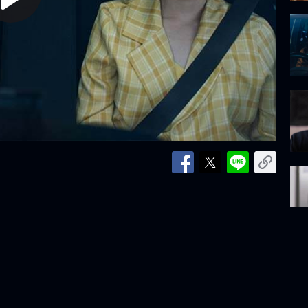
lay
ideo