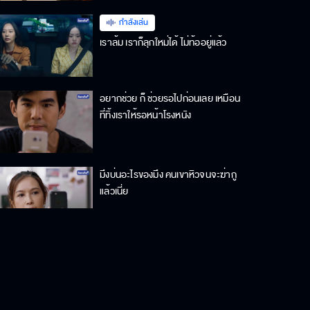
กำลังเล่น
เราล้ม เราก็ลุกใหม่ได้ ไม่ท้ออยู่แล้ว
อยากช่วย ก็ ช่วยรอไปก่อนเลย เหมือน
ที่ทิ้งเราให้รอหน้าโรงหนัง
มึงบ่นอะไรของมึง คนเขาหิวจนจะฆ่ากู
แล้วเนี่ย
ใครอยากจะร่วมฝันไปกับกูบ้าง