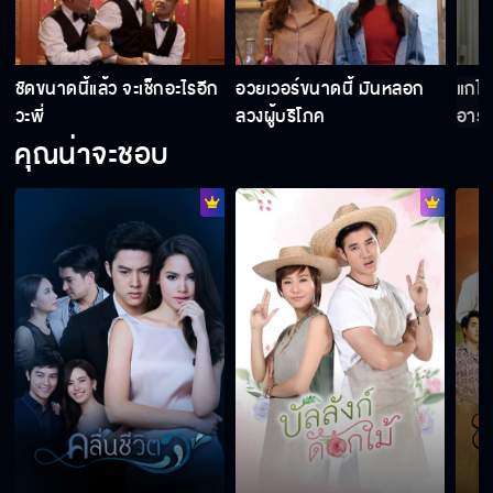
ชัดขนาดนี้แล้ว จะเช็กอะไรอีก
อวยเวอร์ขนาดนี้ มันหลอก
แกไม
วะพี่
ลวงผู้บริโภค
อารม
คุณน่าจะชอบ