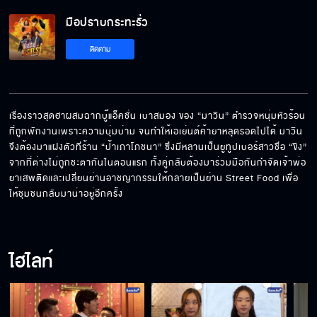
มือปราบกระทะรั่ว EP.9[5/5]
มือปราบกระทะรั่ว
ติดตาม
เรื่องราวสุดฮาผสมฉากบู๊แอ็คชั่น เบาสมอง ของ “มาวิน” ตำรวจหนุ่มหัวร้อน
ที่ถูกพักงานเพราะความบุ่มบ่าม จนทำให้เอเย่นต์ค้ายาหลุดรอดไปได้ มาวิน
จึงต้องมาแฝงตัวที่ร้าน “ป้าเภาโภชนา” ซึ่งมีหลานเป็นยูทูปเบอร์สาวชื่อ “ขิง” 
จากที่ต่างไม่ถูกชะตากันในตอนแรก ทั้งคู่กลับต้องมาร่วมมือกันกำจัดเจ้าพ่อ
ยาเสพติดและเปลี่ยนย่านอาชญากรรมให้กลายเป็นย่าน Street Food เพื่อ
ให้ชุมชนกลับมาน่าอยู่อีกครั้ง
ไฮไลท์