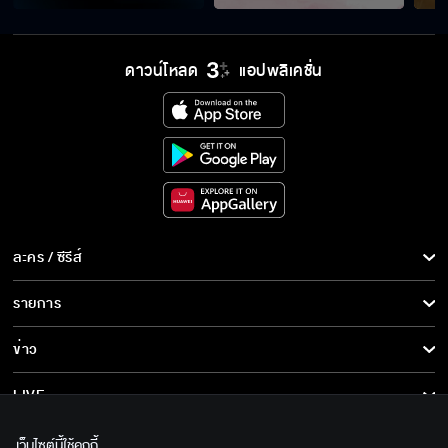
ดาวน์โหลด
แอปพลิเคชั่น
ละคร / ซีรีส์
ละคร/ซีรีส์
รายการ
ซีรีส์นานาชาติ
รายการทั้งหมด
ข่าว
การ์ตูน & เกม
ข่าวทั้งหมด
LIVE
รายการข่าว
ทีวีออนไลน์
เกี่ยวกับเรา
เว็บไซต์นี้ใช้คุกกี้