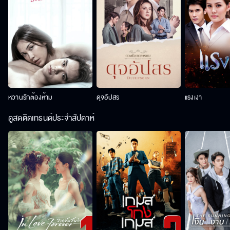
หวานรักต้องห้าม
ดุจอัปสร
แรงเงา
ดูสดติดเทรนด์ประจำสัปดาห์