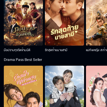
มือปราบทุจริตข้ามมิติ
รักสุดท้ายนายสามี
แม่ทัพหญิง สะท้
Drama Pass Best Seller