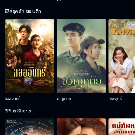
ซีรีส์ชุด รักโรแมนติก
ลออจันทร์
ขวัญฤทัย
ใจพิสุทธิ์
3Plus Shorts