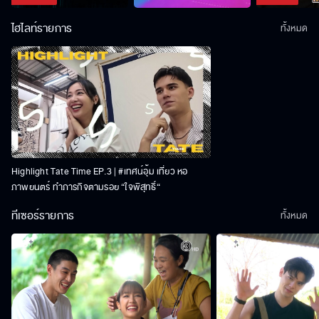
ไฮไลท์รายการ
ทั้งหมด
Highlight Tate Time EP.3 | #เทศน์อุ้ม เที่ยว หอ
ภาพยนตร์ ทำภารกิจตามรอย “ใจพิสุทธิ์“
ทีเซอร์รายการ
ทั้งหมด