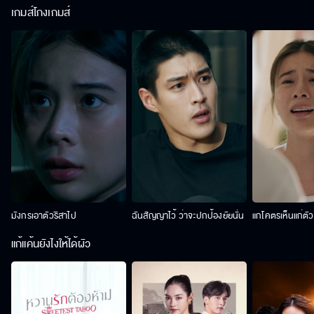
เกมส์โกงเกมส์
มังกรเอาตัวริสาไป
ฉันสัญญาไว้ ว่าจะปกป้องยัยนั่น
แกโคตรเห็นแก่ตั
แก้แค้นยังไงให้ได้ผัว