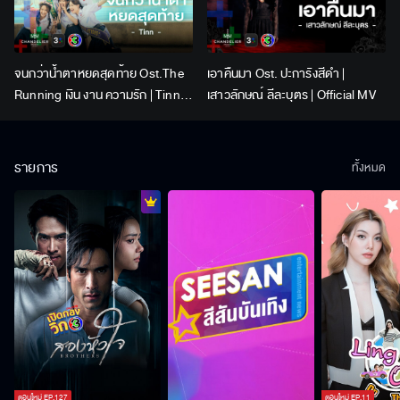
จนกว่าน้ำตาหยดสุดท้าย Ost.The
เอาคืนมา Ost. ปะการังสีดำ |
Running เงิน งาน ความรัก | Tinn |
เสาวลักษณ์ ลีละบุตร | Official MV
Official MV
รายการ
ทั้งหมด
ตอนใหม่
EP.
127
ตอนใหม่
EP.
11