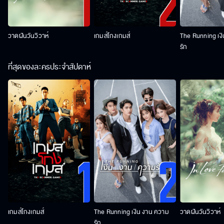
วาดฝันวันวิวาห์
เกมส์โกงเกมส์
The Running เง
รัก
ที่สุดของละครประจำสัปดาห์
เกมส์โกงเกมส์
The Running เงิน งาน ความ
วาดฝันวันวิวาห์
รัก