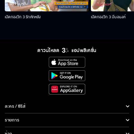
เปิดกองวิก 3 รักหักหลัง
เปิดกองวิก 3 ปิ่นอนงค์
ดาวน์โหลด
แอปพลิเคชั่น
ละคร / ซีรีส์
ละคร/ซีรีส์
รายการ
ซีรีส์นานาชาติ
รายการทั้งหมด
ข่าว