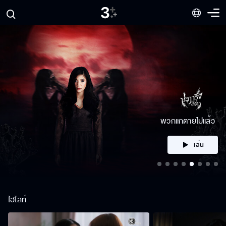
คลิก
ไฮไลท์