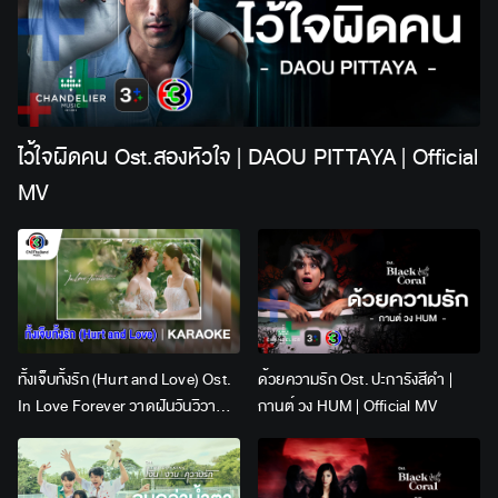
ไว้ใจผิดคน Ost.สองหัวใจ | DAOU PITTAYA | Official
MV
ทั้งเจ็บทั้งรัก (Hurt and Love) Ost.
ด้วยความรัก Ost. ปะการังสีดำ |
In Love Forever วาดฝันวันวิวาห์ |
กานต์ วง HUM | Official MV
Lingling Kwong x Orm
Kornnaphat | Official Karaoke