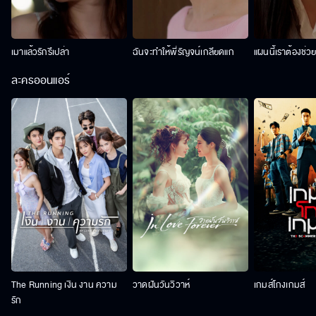
เมาแล้วรักรึเปล่า
ฉันจะทำให้พี่รัญจน์เกลียดแก
แผนนี้เราต้องช่ว
ละครออนแอร์
The Running เงิน งาน ความ
วาดฝันวันวิวาห์
เกมส์โกงเกมส์
รัก