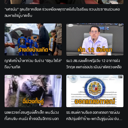
“ยศชนัน” รุดบริจาคเลือด ช่วยเหยื่อเหตุกราดยิงในโรงเรียน ชวนประชาชนร่วมต่อ
ลมหายใจผู้บาดเจ็บ
ญาติเศร้าน้ำตาท่วม รับร่าง “ฮลุน โซโล่”
รมว.สธ.เผยเด็กหญิงวัย 12 อาการยัง
ถึงบ้านเกิด
วิกฤต แพทย์รอประเมินผ่าตัดช่วยเหลือ
ผลตรวจเก๋งชนศูนย์เด็กเล็ก พบฉี่ม่วง
รร.เซนต์คาเบรียล ออกแถลงการณ์ปม
ทั้งคนขับ-คนนั่ง ซ้ำเจอปืนอีกกระบอก
คลิปรุ่นพี่ทำร้าย-พกปืนขู่รุ่นน้อง ยัน
ลงโทษเด็ดขาด ไม่สนับสนุนความรุนแรง