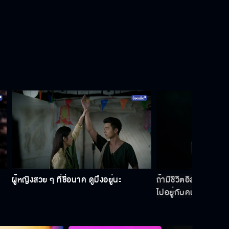
นางนาคพระโขนง EP.17
นางนาคพระโขนง EP.18
นางนาคพระโขนง EP.19
ผู้หญิงสวย ๆ ที่ชื่อนาค ดูมึงอยู่นะ
ถ้ามีชีวิตอิสระเหมือนห
นางนาคพระโขนง EP.20
ไปอยู่กับคนที่ฉันรัก