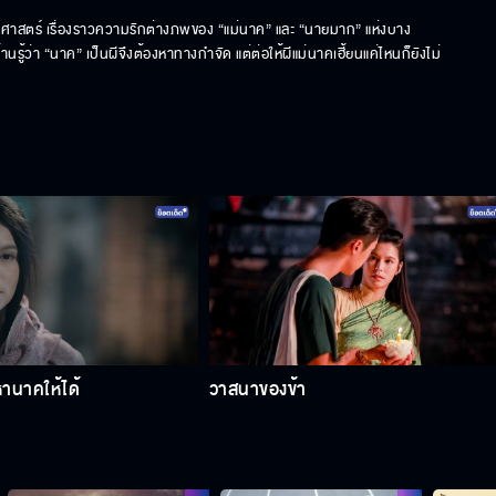
ัติศาสตร์ เรื่องราวความรักต่างภพของ “แม่นาค” และ “นายมาก” แห่งบาง
ู้ว่า “นาค” เป็นผีจึงต้องหาทางกําจัด แต่ต่อให้ผีแม่นาคเฮี้ยนแค่ไหนก็ยังไม่
หานาคให้ได้
วาสนาของข้า