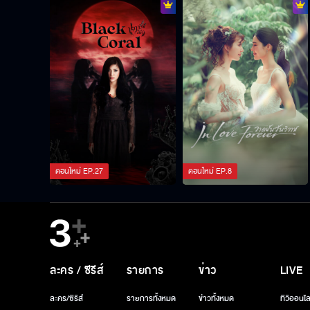
ตอนใหม่
EP.
27
ตอนใหม่
EP.
8
ละคร / ซีรีส์
รายการ
ข่าว
LIVE
ละคร/ซีรีส์
รายการทั้งหมด
ข่าวทั้งหมด
ทีวีออนไล