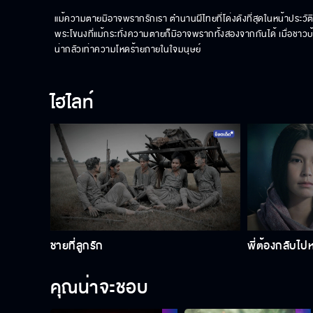
แม้ความตายมิอาจพรากรักเรา ตํานานผีไทยที่โด่งดังที่สุดในหน้าประว
พระโขนงที่แม้กระทั่งความตายก็มิอาจพรากทั้งสองจากกันได้ เมื่อชาวบ้านร
น่ากลัวเท่าความโหดร้ายภายในใจมนุษย์
ไฮไลท์
ชายที่ลูกรัก
พี่ต้องกลับไป
คุณน่าจะชอบ