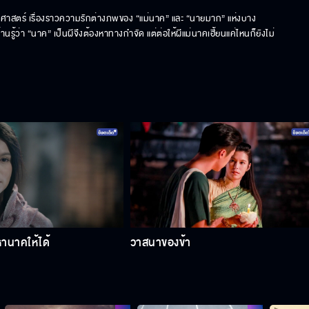
ัติศาสตร์ เรื่องราวความรักต่างภพของ “แม่นาค” และ “นายมาก” แห่งบาง
ู้ว่า “นาค” เป็นผีจึงต้องหาทางกําจัด แต่ต่อให้ผีแม่นาคเฮี้ยนแค่ไหนก็ยังไม่
หานาคให้ได้
วาสนาของข้า