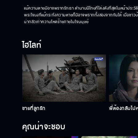
แม้ความตายมิอาจพรากรักเรา ตํานานผีไทยที่โด่งดังที่สุดในหน้าประว
พระโขนงที่แม้กระทั่งความตายก็มิอาจพรากทั้งสองจากกันได้ เมื่อชาวบ้านร
น่ากลัวเท่าความโหดร้ายภายในใจมนุษย์
ไฮไลท์
ชายที่ลูกรัก
พี่ต้องกลับไป
คุณน่าจะชอบ