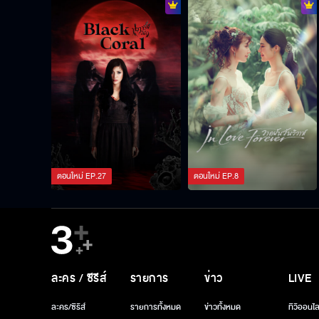
ตอนใหม่
EP.
27
ตอนใหม่
EP.
8
ละคร / ซีรีส์
รายการ
ข่าว
LIVE
ละคร/ซีรีส์
รายการทั้งหมด
ข่าวทั้งหมด
ทีวีออนไล