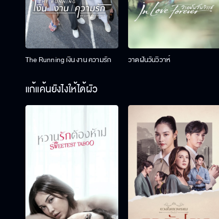
The Running เงิน งาน ความรัก
วาดฝันวันวิวาห์
แก้แค้นยังไงให้ได้ผัว