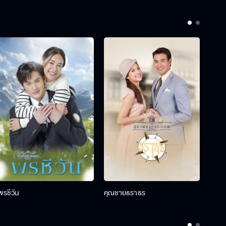
พรชีวัน
คุณชายธราธร
คุณช