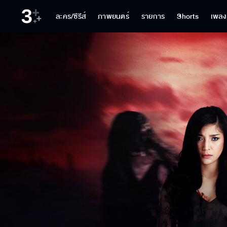
ละคร/ซีรีส์
ภาพยนตร์
รายการ
Shorts
เพลง