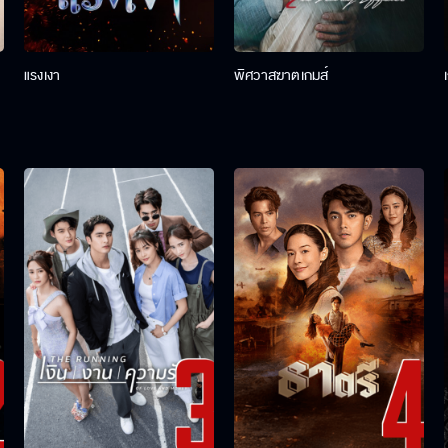
แรงเงา
พิศวาสฆาตเกมส์