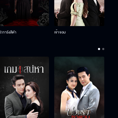
ปะการังสีดำ
เจ้าจอม
รักกั