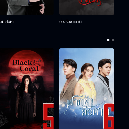
เกมเสน่หา
บ่วงรักซาตาน
บ่วงห