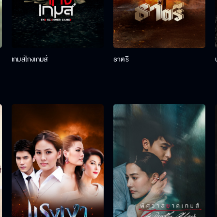
เกมส์โกงเกมส์
ธาตรี