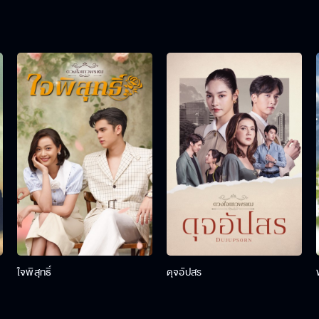
ใจพิสุทธิ์
ดุจอัปสร