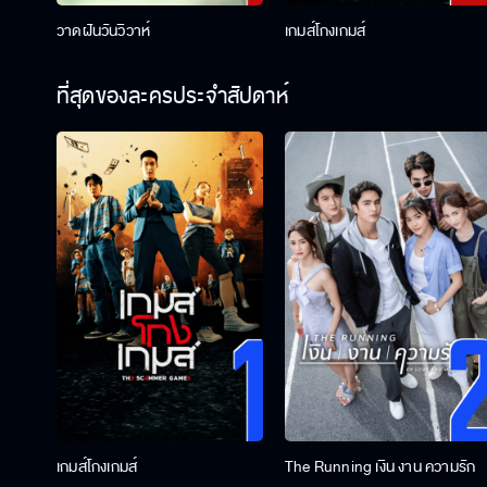
วาดฝันวันวิวาห์
เกมส์โกงเกมส์
ที่สุดของละครประจำสัปดาห์
เกมส์โกงเกมส์
The Running เงิน งาน ความรัก