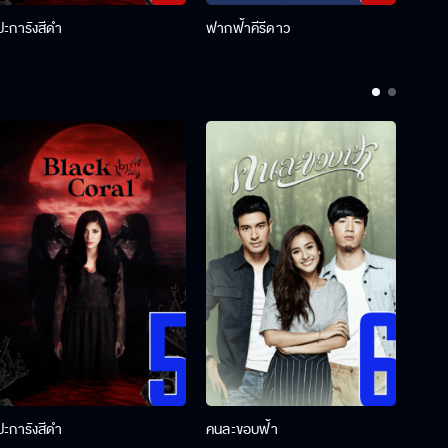
ปะการังสีดำ
ฟากฟ้าคีรีดาว
พ่อคร
ปะการังสีดำ
คนละขอบฟ้า
ผู้กอ