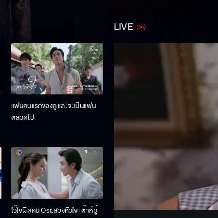
LIVE
แฟนคนแรกของกู และจะเป็นแฟน
ตลอดไป
Stream
Unmute
ไว้ใจผิดคน Ost.สองหัวใจ| ต้าห์อู๋