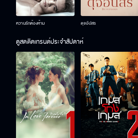
หวานรักต้องห้าม
ดุจอัปสร
ดูสดติดเทรนด์ประจำสัปดาห์