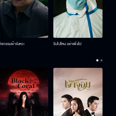
กิจกรรมเข้าจังหวะ
รีบไปไหน อย่าเพิ่งไป
รางว