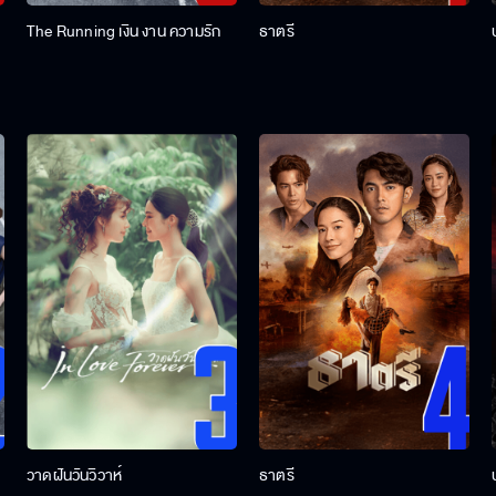
The Running เงิน งาน ความรัก
ธาตรี
วาดฝันวันวิวาห์
ธาตรี