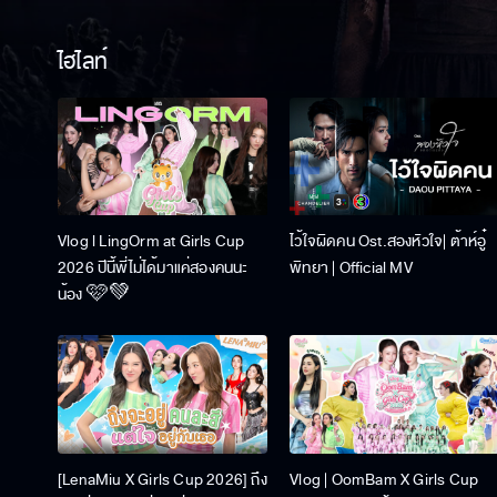
ไฮไลท์
Vlog l LingOrm at Girls Cup
ไว้ใจผิดคน Ost.สองหัวใจ| ต้าห์อู๋
2026 ปีนี้พี่ไม่ได้มาแค่สองคนนะ
พิทยา | Official MV
น้อง 🩷💚
[LenaMiu X Girls Cup 2026] ถึง
Vlog | OomBam X Girls Cup