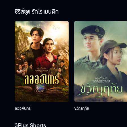
ซีรีส์ชุด รักโรแมนติก
ลออจันทร์
ขวัญฤทัย
3Plus Shorts