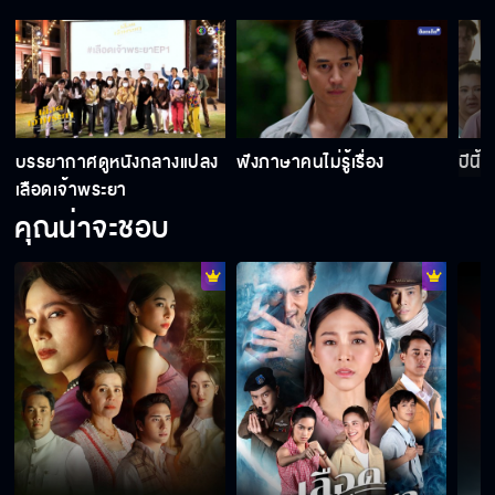
อากาศมันร้อน ความดันมันขึ้น
สอยดาวเป็นลูกของผมกับคุณใช่มั้ย
บรรยากาศดูหนังกลางแปลง
ฟังภาษาคนไม่รู้เรื่อง
ปีนี้
เลือดเจ้าพระยา
คุณน่าจะชอบ
เส้นผมบนเสื้อคุณพี่
นังศรีนวล กูจะไม่เลิกจองเวรมึง
มึงทำกูไว้เจ็บแสบมากนะ อีนังศรีนวล