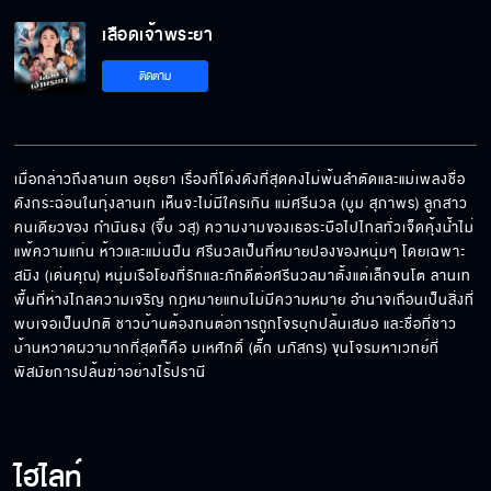
เลือดเจ้าพระยา
ดินที่มันแตกระแหงแห้งแล้ง จะไปปลูกดอกไม้ให้
ติดตาม
เติบโตสวยงามได้ยังไง
ลูกไม้ป่าสีสวยๆ บางชนิดมันมีพิษแล้วพิษมันก็
แรงมากด้วย
เมื่อกล่าวถึงลานเท อยุธยา เรื่องที่โด่งดังที่สุดคงไม่พ้นลำตัดและแม่เพลงชื่อ
ดังกระฉ่อนในทุ่งลานเท เห็นจะไม่มีใครเกิน แม่ศรีนวล (บูม สุภาพร) ลูกสาว
คนเดียวของ กำนันธง (จิ๊บ วสุ) ความงามของเธอระบือไปไกลทั่วเจ็ดคุ้งน้ำไม่
ผาช่องลมมีกฎ ใครไม่ทำตามก็ออกไปซะ
แพ้ความแก่น ห้าวและแม่นปืน ศรีนวลเป็นที่หมายปองของหนุ่มๆ โดยเฉพาะ 
สมิง (เด่นคุณ) หนุ่มเรือโยงที่รักและภักดีต่อศรีนวลมาตั้งแต่เล็กจนโต ลานเท
พื้นที่ห่างไกลความเจริญ กฎหมายแทบไม่มีความหมาย อำนาจเถื่อนเป็นสิ่งที่
พบเจอเป็นปกติ ชาวบ้านต้องทนต่อการถูกโจรบุกปล้นเสมอ และชื่อที่ชาว
บ้านหวาดผวามากที่สุดก็คือ มเหศักดิ์ (ตั๊ก นภัสกร) ขุนโจรมหาเวทย์ที่
ป่าช่องลมจะช่วยพิสูจน์ว่าไอ้หน้าหล่อจะแน่สักแค่
ไหน
พิสมัยการปล้นฆ่าอย่างไร้ปรานี
ข้าเห็นในนํ้าใจของแม่เอ็ง และเห็นในความอึด
ไฮไลท์
อดทนของเอ็ง