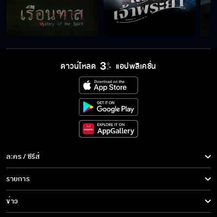
เรื่องของเรามันจบไปแล้ว
ทีมสอยดาวลูกเจ้าแม่ลานเท
ดาวน์โหลด
แอปพลิเคชั่น
เรื่องมันผ่านไปแล้ว ก็ปล่อยให้มันจบไปเถอะค่ะ
ไอ้หน้าปลาหมึก รังแกผู้หญิง
ละคร / ซีรีส์
ละคร/ซีรีส์
รายการ
ซีรีส์นานาชาติ
อยู่ในตะราง ยังจะหวานกันได้อีก
รายการทั้งหมด
ข่าว
การ์ตูน & เกม
ข่าวทั้งหมด