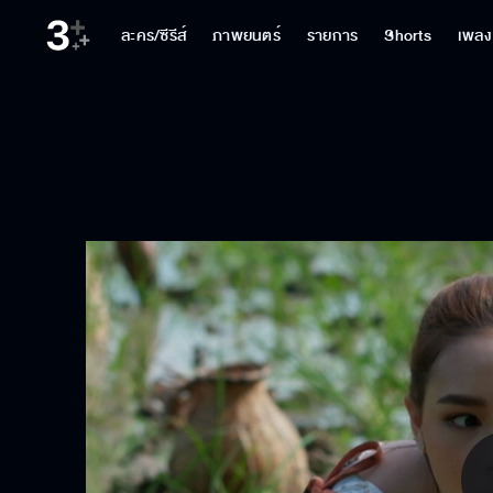
ละคร/ซีรีส์
ภาพยนตร์
รายการ
Shorts
เพลง