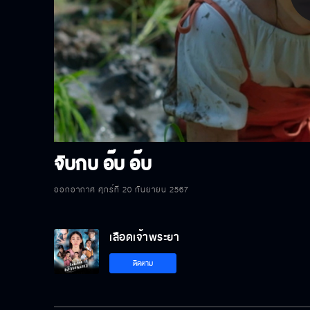
P
V
จับกบ อ๊บ อ๊บ
ออกอากาศ ศุกร์ที่ 20 กันยายน 2567
เลือดเจ้าพระยา
ติดตาม