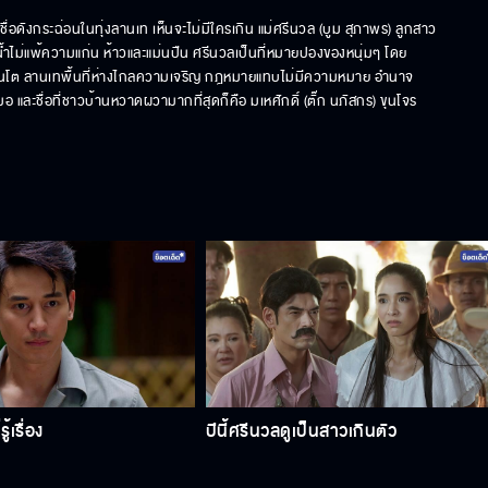
ลงชื่อดังกระฉ่อนในทุ่งลานเท เห็นจะไม่มีใครเกิน แม่ศรีนวล (บูม สุภาพร) ลูกสาว
น้ำไม่แพ้ความแก่น ห้าวและแม่นปืน ศรีนวลเป็นที่หมายปองของหนุ่มๆ โดย
่เล็กจนโต ลานเทพื้นที่ห่างไกลความเจริญ กฎหมายแทบไม่มีความหมาย อำนาจ
 และชื่อที่ชาวบ้านหวาดผวามากที่สุดก็คือ มเหศักดิ์ (ตั๊ก นภัสกร) ขุนโจร
้เรื่อง
ปีนี้ศรีนวลดูเป็นสาวเกินตัว