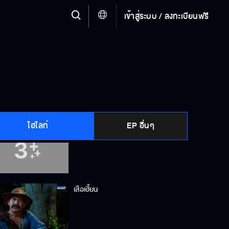
เข้าสู่ระบบ / ลงทะเบียนฟรี
ไอ้หน้าปลาหมึก รังแกผู้หญิง
อยู่ในตะราง ยังจะหวานกันได้อีก
ไฮไลท์
EP อื่นๆ
ยอมหักไม่ยอมงอ เรื่องมันจะบานปลาย
เสือเฮี้ยน