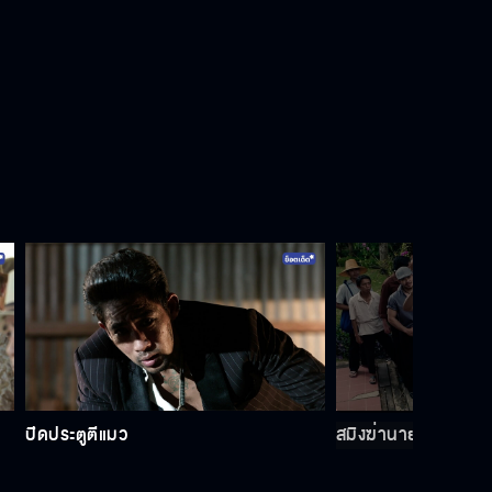
อย่าเอาอดีตที่เจ็บช้ำ มาตอกยํ้า
ปัจจุบัน
พี่น้องท้องเดียวกันจริงมั้ยเนี่ย
ไอ้มเหศักดิ์ยังไม่ตาย
เดี๋ยวก็ไปก่อเรื่องอีก
ปิดประตูตีแมว
สมิงฆ่านายอำเภอ