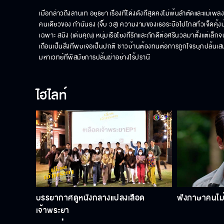
เมื่อกล่าวถึงลานเท อยุธยา เรื่องที่โด่งดังที่สุดคงไม่พ้นลำตัดและแม่เพ
คนเดียวของ กำนันธง (จิ๊บ วสุ) ความงามของเธอระบือไปไกลทั่วเจ็ดคุ้ง
เฉพาะ สมิง (เด่นคุณ) หนุ่มเรือโยงที่รักและภักดีต่อศรีนวลมาตั้งแต
เถื่อนเป็นสิ่งที่พบเจอเป็นปกติ ชาวบ้านต้องทนต่อการถูกโจรบุกปล้นเสมอ
มหาเวทย์ที่พิสมัยการปล้นฆ่าอย่างไร้ปรานี
ไฮไลท์
บรรยากาศดูหนังกลางแปลงเลือด
ฟังภาษาคนไม่รู
เจ้าพระยา