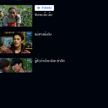
กำลังเล่น
จับกบ อ๊บ อ๊บ
แม่สาวเช้งวับ
รู้ตัวว่าป่วย ยังจะซ่าอีก
ทำตัวเหลวไหล ไม่ยอมกลับบ้านกลับ
ช่อง