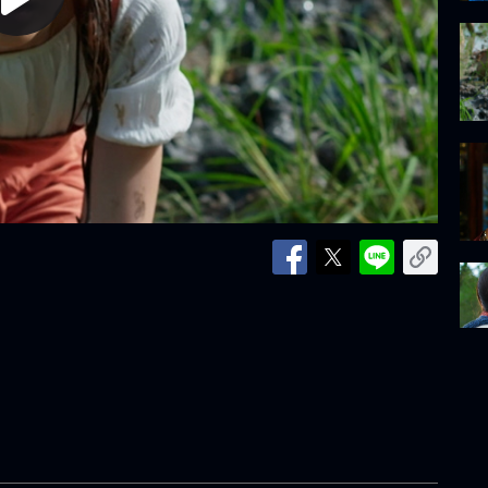
lay
ideo