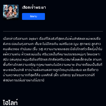
เลือดเจ้าพระยา
ลูกไม้ป่าสีสวยๆ บางชนิดมันมีพิษแล้วพิษมันก็
ติดตาม
แรงมากด้วย
ผาช่องลมมีกฎ ใครไม่ทำตามก็ออกไปซะ
เมื่อกล่าวถึงลานเท อยุธยา เรื่องที่โด่งดังที่สุดคงไม่พ้นลำตัดและแม่เพลงชื่อ
ดังกระฉ่อนในทุ่งลานเท เห็นจะไม่มีใครเกิน แม่ศรีนวล (บูม สุภาพร) ลูกสาว
คนเดียวของ กำนันธง (จิ๊บ วสุ) ความงามของเธอระบือไปไกลทั่วเจ็ดคุ้งน้ำไม่
ป่าช่องลมจะช่วยพิสูจน์ว่าไอ้หน้าหล่อจะแน่สักแค่
แพ้ความแก่น ห้าวและแม่นปืน ศรีนวลเป็นที่หมายปองของหนุ่มๆ โดยเฉพาะ 
ไหน
สมิง (เด่นคุณ) หนุ่มเรือโยงที่รักและภักดีต่อศรีนวลมาตั้งแต่เล็กจนโต ลานเท
พื้นที่ห่างไกลความเจริญ กฎหมายแทบไม่มีความหมาย อำนาจเถื่อนเป็นสิ่งที่
พบเจอเป็นปกติ ชาวบ้านต้องทนต่อการถูกโจรบุกปล้นเสมอ และชื่อที่ชาว
ข้าเห็นในนํ้าใจของแม่เอ็ง และเห็นในความอึด
บ้านหวาดผวามากที่สุดก็คือ มเหศักดิ์ (ตั๊ก นภัสกร) ขุนโจรมหาเวทย์ที่
อดทนของเอ็ง
พิสมัยการปล้นฆ่าอย่างไร้ปรานี
อากาศมันร้อน ความดันมันขึ้น
ไฮไลท์