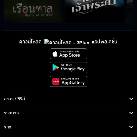
ทีมสอยดาวลูกเจ้าแม่ลานเท
เรื่องมันผ่านไปแล้ว ก็ปล่อยให้มันจบไปเถอะค่ะ
ดาวน์โหลด
แอปพลิเคชั่น
ไอ้หน้าปลาหมึก รังแกผู้หญิง
อยู่ในตะราง ยังจะหวานกันได้อีก
ละคร / ซีรีส์
ละคร/ซีรีส์
รายการ
ซีรีส์นานาชาติ
ยอมหักไม่ยอมงอ เรื่องมันจะบานปลาย
รายการทั้งหมด
ข่าว
การ์ตูน & เกม
ข่าวทั้งหมด