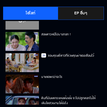
ไฮไลท์
EP อื่นๆ
นายหลอกใช้ฉัน หลอกใช้ทุกคนเพื่อเอาหน้า !
สอยดาวหนีไปบางกอก !
ขอบคุณพี่ดาวที่ช่วยคุณย่าของเดือนไว้
นายขอพรว่าอะไร
ดินที่มันแตกระแหงแห้งแล้ง จะไปปลูกดอกไม้ให้
เติบโตสวยงามได้ยังไง