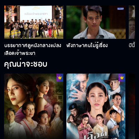
สอยดาวเป็นลูกของผมกับคุณใช่มั้ย
เส้นผมบนเสื้อคุณพี่
บรรยากาศดูหนังกลางแปลง
ฟังภาษาคนไม่รู้เรื่อง
ปีนี้
เลือดเจ้าพระยา
คุณน่าจะชอบ
นังศรีนวล กูจะไม่เลิกจองเวรมึง
มึงทำกูไว้เจ็บแสบมากนะ อีนังศรีนวล
เรื่องของเรามันจบไปแล้ว