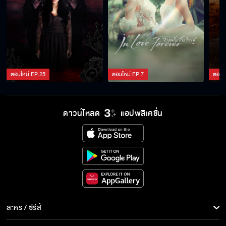
ตอนใหม่
EP.
25
ตอนใหม่
EP.
7
ตอนใ
ดาวน์โหลด
แอปพลิเคชั่น
ละคร / ซีรีส์
ละคร/ซีรีส์