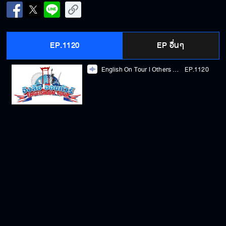
EP.1120
EP อื่นๆ
English On Tour l Others EP.3
EP.1120