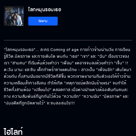
โลกหมุนรอบเธอ
ตะวันไม่อยากเป็นภาระใครอีกแล้ว
ติดตาม
มันเป็นการต่อสู้ที่เธอต้องหน้าด้าน
“โลกหมุนรอบเธอ”... ละคร Coming of age การก้าวข้ามผ่านวัย การเรียน
รู้ชีวิต มิตรภาพ และการเติบโต พบกับ “เธอ” “เขา” และ “ฉัน” เรื่องราวของ
เรา “สามคน” ที่เริ่มต้นด้วยคำว่า “เพื่อน” แต่อาจจบลงด้วยคำว่า “เจ็บ” !! 
บาดแผลในอดีตมันทำให้ผมได้เรียนรู้
ตะวัน มานะ และชิน เด็กกำพร้าชายแดนไทย - ลาวเป็น “เพื่อนรัก” เติบโตมา
ด้วยกัน ทั้งสามฝันอยากมีชีวิตที่ดีขึ้น พวกเขาพยายามถีบตัวเองให้ก้าวข้าม
ความเหลื่อมล้ำทางสังคม ทำให้เกิด “เหตุการณ์พลิกผันร้ายแรง” จนทำให้
ชีวิตทั้งสามต้อง “เปลี่ยนไป” ตลอดกาล เมื่อต่างฝ่ายต่างต้องเดินกันคนละ
พ่อสัญญาว่าจะเฝ้าดูน้องภูอยู่บนท้องฟ้า
ทาง ความสัมพันธ์ที่ผูกกันไว้ด้วย “ความรัก” “ความฝัน” “มิตรภาพ” และ 
“ปมอดีตที่ถูกปิดตายไว้” จะจบลงเช่นไร!!!
รายงานที่สมองไม่ใช่ความรู้สึก
ไฮไลท์