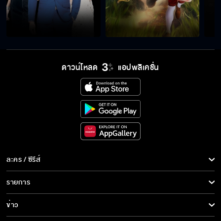
แต่งงานแล้วเป็นยังไงบ้าง
มองหาพิธีกรชายมาช่วยตะวันขายของ
ดาวน์โหลด
แอปพลิเคชั่น
ไม่ได้สั่งนะแต่ฉันเตือน
เครื่องหมายของความรักและความซื่อสัตย์
ละคร / ซีรีส์
ละคร/ซีรีส์
รายการ
ซีรีส์นานาชาติ
ตะวันทำให้เรากล้าเดินบนเส้นทางของตัวเอง
รายการทั้งหมด
ข่าว
การ์ตูน & เกม
ข่าวทั้งหมด