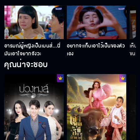
เราไม่ชอบอำนาจอนันต์ เราต้องการเอาชนะ
อยากจะรักแบบนี้ไปชั่วชีวิต
อารมณ์ผู้หญิงเป็นเมนส์…นี่
อยากจะเก็บเอาไว้เป็นของตัว
เห็น
มันเอาใจยากจังวะ
เอง
ขนม
คุณน่าจะชอบ
เที่ยวให้สนุกนะครับยาย
ตามรอยเส้นทางความรักของยาย
ไม่อยากเป็นเพื่อนเป็นพี่อีกต่อไปแล้ว