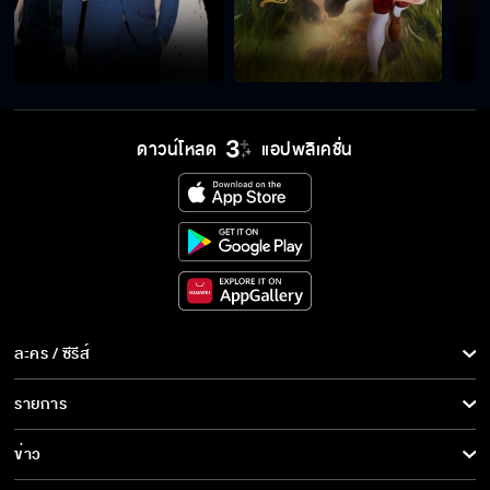
ที่นี่ต้อนรับพวกเราเสมอ
ผมจะเป็นพยานเอาผิดเฮียไก่ให้ได้
ดาวน์โหลด
แอปพลิเคชั่น
เอาความรู้สึกส่วนตัวออกไปแล้วมองที่ความเป็น
จริง
ถ้าเขาหายไปจากชีวิตผม
ละคร / ซีรีส์
ละคร/ซีรีส์
รายการ
ซีรีส์นานาชาติ
ทุกอย่างที่มันเกิดขึ้นเพราะตะวันเป็นต้นเหตุ
รายการทั้งหมด
ข่าว
การ์ตูน & เกม
ข่าวทั้งหมด