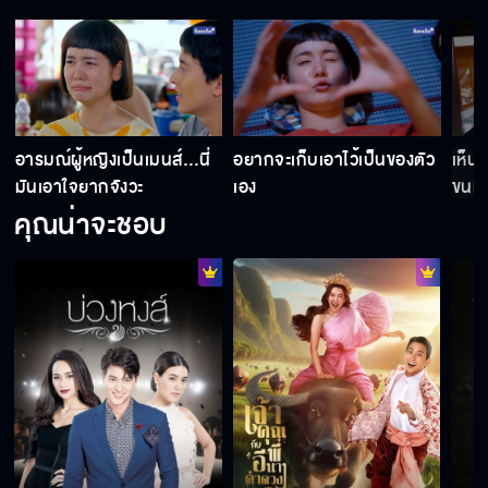
รักแท้ที่ไม่จำเป็นต้องอยู่ในรูปแบบของคนรัก
ผมขอเสี่ยงกับคนที่ทำในสิ่งที่ตัวเองรัก
อารมณ์ผู้หญิงเป็นเมนส์…นี่
อยากจะเก็บเอาไว้เป็นของตัว
เห็น
มันเอาใจยากจังวะ
เอง
ขนม
คุณน่าจะชอบ
ผมเสียใจที่ทำให้ยายเดือดร้อนไปด้วย
ที่โกรธเพราะว่าปิดบัง
เลิกรักศักดิ์ศรีแล้วก็ปล่อยให้พวกเราช่วย