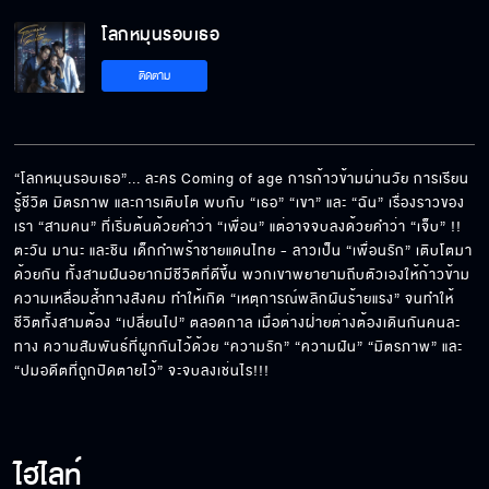
โลกหมุนรอบเธอ
มองหาพิธีกรชายมาช่วยตะวันขายของ
ติดตาม
ไม่ได้สั่งนะแต่ฉันเตือน
“โลกหมุนรอบเธอ”... ละคร Coming of age การก้าวข้ามผ่านวัย การเรียน
รู้ชีวิต มิตรภาพ และการเติบโต พบกับ “เธอ” “เขา” และ “ฉัน” เรื่องราวของ
เรา “สามคน” ที่เริ่มต้นด้วยคำว่า “เพื่อน” แต่อาจจบลงด้วยคำว่า “เจ็บ” !! 
เครื่องหมายของความรักและความซื่อสัตย์
ตะวัน มานะ และชิน เด็กกำพร้าชายแดนไทย - ลาวเป็น “เพื่อนรัก” เติบโตมา
ด้วยกัน ทั้งสามฝันอยากมีชีวิตที่ดีขึ้น พวกเขาพยายามถีบตัวเองให้ก้าวข้าม
ความเหลื่อมล้ำทางสังคม ทำให้เกิด “เหตุการณ์พลิกผันร้ายแรง” จนทำให้
ชีวิตทั้งสามต้อง “เปลี่ยนไป” ตลอดกาล เมื่อต่างฝ่ายต่างต้องเดินกันคนละ
ทาง ความสัมพันธ์ที่ผูกกันไว้ด้วย “ความรัก” “ความฝัน” “มิตรภาพ” และ 
ตะวันทำให้เรากล้าเดินบนเส้นทางของตัวเอง
“ปมอดีตที่ถูกปิดตายไว้” จะจบลงเช่นไร!!!
เธอมีสิทธิ์ที่จะเลือกสิ่งที่ดีที่สุดให้กับตัวเอง
ไฮไลท์