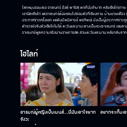
โลกหมุนรอบเธอ ราเชนทร์ (ไอซ์ พาริส) ตกที่นั่งลำบาก หลังเฮียไก่(กา
เอาผิดเฮียไก่ แต่ราเชนทร์ต้องหลบไปซ่อนตัวที่เชียงคาน บ้านยายเฟือง (เ
ประกาศข่าวครั้งแรก แต่ดันมีพนิดา(เอ๋ พรทิพย์) นั่งเป็นผู้ประกาศข่า
ตำรวจยังจับตัวเฮียไก่ไม่ได้ ตะวันและมานะต่างเป็นห่วงราเชนทร์ เลยตาม
ราเชนทร์พูดความจริงผ่านรายการสด ส่วนตะวันและมานะหลังกลับจากเชีย
ไฮไลท์
อารมณ์ผู้หญิงเป็นเมนส์…นี่มันเอาใจยาก
อยากจะเก็บเอา
จังวะ