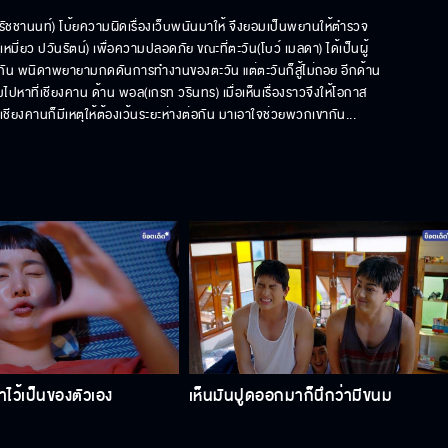
ย รัชชานนท์) โบ้ยความผิดเรื่องเว็บพนันมาให้ จึงยอมเป็นพยานให้ตำรวจ
หมี่ยว ปวันรัตน์) เพื่อความปลอดภัย ขณะที่ตะวัน(โบว์ เมลดา) ได้เป็นผู้
วคู่กัน พนิดาพยายามกดดันการทำงานของตะวัน แต่ตะวันก็สู้ไม่ถอย อีกด้าน
ไปหาที่เชียงคาน ด้าน พอล(เกรท วรินทร) เมื่อเห็นเรื่องราวจึงให้โอกาส
งคานก็มีเหตุให้ต้องเว้นระยะห่างต่อกัน มาเอาใจช่วยพวกเขากัน...
ไว้เป็นของตัวเอง
เห็นมันปูดออกมาก็นึกว่ามีขนม