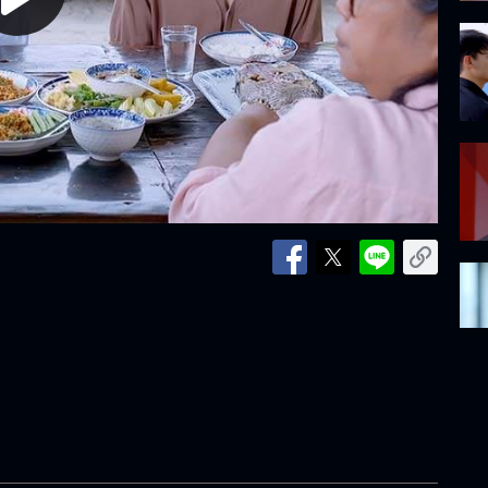
lay
ideo