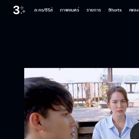
ละคร/ซีรีส์
ภาพยนตร์
รายการ
Shorts
เพลง