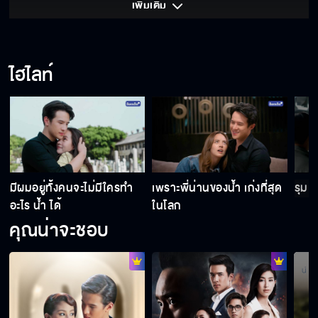
เพิ่มเติม 
Behind The Scene น่าน ฟ้า ชลาลัย EP.7
ไฮไลท์
Behind The Scene น่าน ฟ้า ชลาลัย EP.6
Behind The Scene น่าน ฟ้า ชลาลัย EP.5
มีผมอยู่ทั้งคนจะไม่มีใครทำ
เพราะพี่น่านของน้ำ เก่งที่สุด
รุมแ
อะไร น้ำ ได้
ในโลก
Behind The Scene น่าน ฟ้า ชลาลัย EP.4
คุณน่าจะชอบ
Behind The Scene น่าน ฟ้า ชลาลัย EP.3