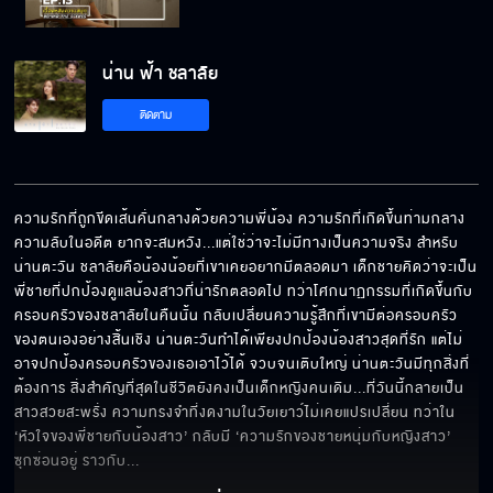
Behind The Scene น่าน ฟ้า ชลาลัย EP.12
น่าน ฟ้า ชลาลัย
ติดตาม
Behind The Scene น่าน ฟ้า ชลาลัย EP.11
ความรักที่ถูกขีดเส้นคั่นกลางด้วยความพี่น้อง ความรักที่เกิดขึ้นท่ามกลาง
ความลับในอดีต ยากจะสมหวัง...แต่ใช่ว่าจะไม่มีทางเป็นความจริง สำหรับ
Behind The Scene น่าน ฟ้า ชลาลัย EP.10
น่านตะวัน ชลาลัยคือน้องน้อยที่เขาเคยอยากมีตลอดมา เด็กชายคิดว่าจะเป็น
พี่ชายที่ปกป้องดูแลน้องสาวที่น่ารักตลอดไป ทว่าโศกนาฏกรรมที่เกิดขึ้นกับ
ครอบครัวของชลาลัยในคืนนั้น กลับเปลี่ยนความรู้สึกที่เขามีต่อครอบครัว
ของตนเองอย่างสิ้นเชิง น่านตะวันทำได้เพียงปกป้องน้องสาวสุดที่รัก แต่ไม่
Behind The Scene น่าน ฟ้า ชลาลัย EP.9
อาจปกป้องครอบครัวของเธอเอาไว้ได้ จวบจนเติบใหญ่ น่านตะวันมีทุกสิ่งที่
ต้องการ สิ่งสำคัญที่สุดในชีวิตยังคงเป็นเด็กหญิงคนเดิม...ที่วันนี้กลายเป็น
สาวสวยสะพรั่ง ความทรงจำที่งดงามในวัยเยาว์ไม่เคยแปรเปลี่ยน ทว่าใน 
‘หัวใจของพี่ชายกับน้องสาว’ กลับมี ‘ความรักของชายหนุ่มกับหญิงสาว’ 
Behind The Scene น่าน ฟ้า ชลาลัย EP.8
ซุกซ่อนอยู่ ราวกับ
... 