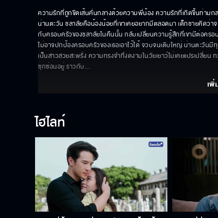
ความรักที่ถูกขีดเส้นคั่นกลางด้วยความพี่น้อง ความรักที่เกิดขึ้นท่าม
น่านตะวัน ชลาลัยคือน้องน้อยที่เขาเคยอยากมีตลอดมา เด็กชายคิดว่าจะเ
กับครอบครัวของชลาลัยในคืนนั้น กลับเปลี่ยนความรู้สึกที่เขามีต่อครอบ
ไม่อาจปกป้องครอบครัวของเธอเอาไว้ได้ จวบจนเติบใหญ่ น่านตะวันมีทุกสิ่
เป็นสาวสวยสะพรั่ง ความทรงจำที่งดงามในวัยเยาว์ไม่เคยแปรเปลี่ยน ทว
ซุกซ่อนอยู่ ราวกับ
... 
เพิ่
ไฮไลท์