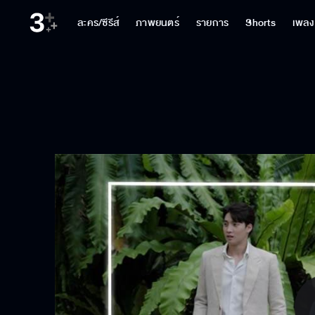
ละคร/ซีรีส์
ภาพยนตร์
รายการ
Shorts
เพลง