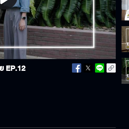
lay
ideo
ัย EP.12