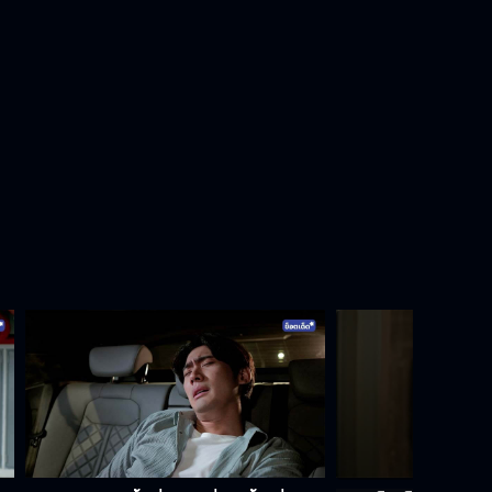
EP.10
Behind The Scene น่าน ฟ้า ชลาลัย
EP.9
Behind The Scene น่าน ฟ้า ชลาลัย
EP.8
Behind The Scene น่าน ฟ้า ชลาลัย
EP.7
Behind The Scene น่าน ฟ้า ชลาลัย