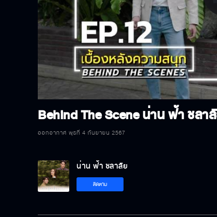
P
V
Behind The Scene น่าน ฟ้า ชลาล
ออกอากาศ พุธที่ 4 กันยายน 2567
น่าน ฟ้า ชลาลัย
ติดตาม