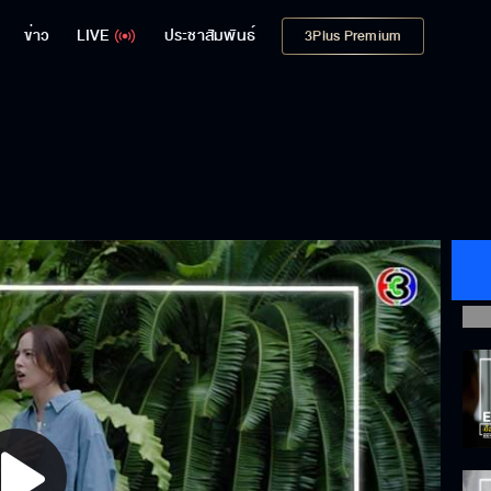
ข่าว
LIVE
ประชาสัมพันธ์
3Plus Premium