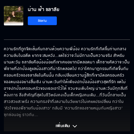
น่าน ฟ้า ชลาลัย EP.8[5/6]
น่าน ฟ้า ชลาลัย
ติดตาม
น่าน ฟ้า ชลาลัย EP.8[6/6]
ความรักที่ถูกขีดเส้นคั่นกลางด้วยความพี่น้อง ความรักที่เกิดขึ้นท่ามกลาง
ความลับในอดีต ยากจะสมหวัง...แต่ใช่ว่าจะไม่มีทางเป็นความจริง สำหรับ
น่านตะวัน ชลาลัยคือน้องน้อยที่เขาเคยอยากมีตลอดมา เด็กชายคิดว่าจะเป็น
พี่ชายที่ปกป้องดูแลน้องสาวที่น่ารักตลอดไป ทว่าโศกนาฏกรรมที่เกิดขึ้นกับ
ครอบครัวของชลาลัยในคืนนั้น กลับเปลี่ยนความรู้สึกที่เขามีต่อครอบครัว
ของตนเองอย่างสิ้นเชิง น่านตะวันทำได้เพียงปกป้องน้องสาวสุดที่รัก แต่ไม่
อาจปกป้องครอบครัวของเธอเอาไว้ได้ จวบจนเติบใหญ่ น่านตะวันมีทุกสิ่งที่
ต้องการ สิ่งสำคัญที่สุดในชีวิตยังคงเป็นเด็กหญิงคนเดิม...ที่วันนี้กลายเป็น
สาวสวยสะพรั่ง ความทรงจำที่งดงามในวัยเยาว์ไม่เคยแปรเปลี่ยน ทว่าใน 
‘หัวใจของพี่ชายกับน้องสาว’ กลับมี ‘ความรักของชายหนุ่มกับหญิงสาว’ 
ซุกซ่อนอยู่ ราวกับ
... 
เพิ่มเติม 