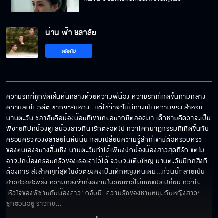
น่าน ฟ้า ชลาลัย
หลับไม่ฝันนะ ตื่นมาจะได้สดชื่น
ติดตาม
ถ้าไม่อยากให้น้ำจากแกไป เลิกขุดเรื่องเก่าได้แล้ว
ความรักที่ถูกขีดเส้นคั่นกลางด้วยความพี่น้อง ความรักที่เกิดขึ้นท่ามกลาง
ความลับในอดีต ยากจะสมหวัง...แต่ใช่ว่าจะไม่มีทางเป็นความจริง สำหรับ
น่านตะวัน ชลาลัยคือน้องน้อยที่เขาเคยอยากมีตลอดมา เด็กชายคิดว่าจะเป็น
พี่อยากพักสายตา พี่อยากมองอะไรที่สดชื่น
พี่ชายที่ปกป้องดูแลน้องสาวที่น่ารักตลอดไป ทว่าโศกนาฏกรรมที่เกิดขึ้นกับ
ครอบครัวของชลาลัยในคืนนั้น กลับเปลี่ยนความรู้สึกที่เขามีต่อครอบครัว
ของตนเองอย่างสิ้นเชิง น่านตะวันทำได้เพียงปกป้องน้องสาวสุดที่รัก แต่ไม่
อาจปกป้องครอบครัวของเธอเอาไว้ได้ จวบจนเติบใหญ่ น่านตะวันมีทุกสิ่งที่
ต้องการ สิ่งสำคัญที่สุดในชีวิตยังคงเป็นเด็กหญิงคนเดิม...ที่วันนี้กลายเป็น
อยากปกป้องดูแลน้ำ ในฐานะคนรัก
สาวสวยสะพรั่ง ความทรงจำที่งดงามในวัยเยาว์ไม่เคยแปรเปลี่ยน ทว่าใน 
‘หัวใจของพี่ชายกับน้องสาว’ กลับมี ‘ความรักของชายหนุ่มกับหญิงสาว’ 
ซุกซ่อนอยู่ ราวกับ
... 
ถึง น้ำ จะโกรธ พี่น่าน มาก ๆ แต่ น้ำ ไม่มีมีวัน