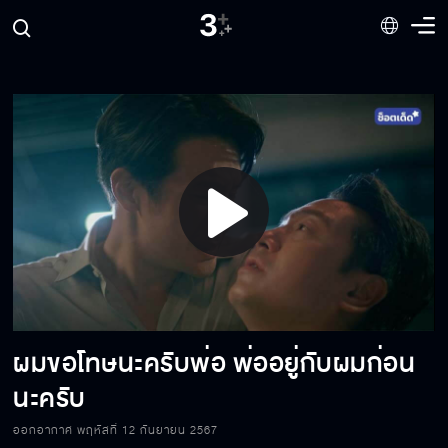
Play
เขาคือลูกของคนที่ฆ่าพ่อแม่น้ำ
Video
ผมขอโทษนะครับพ่อ พ่ออยู่กับผมก่อน
พี่กลัวน้ำรับไม่ได้ แล้วพี่จะเสียน้ำไป
นะครับ
ออกอากาศ พฤหัสที่ 12 กันยายน 2567