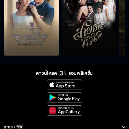
เห็นแค่เงาก็รู้แล้วว่าเป็นพ่อ
พี่ขอโทษนะคะ
ดาวน์โหลด
แอปพลิเคชั่น
ความจริงเดียวที่ น้ำ อยากรู้คือใครฆ่าพ่อแม่น้ำ
อย่าบอกนะว่ากำลังจะเข้าสู่ Friend Zone
คิดถึงขนาดนี้ ไปง้อ คุณน้ำ กลับมาเถอะครับ
ละคร / ซีรีส์