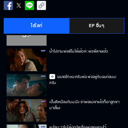
น้ำอยากเป็นบ้านให้พี่น่านบ้าง
ไฮไลท์
EP อื่นๆ
มารับมาส่งขนาดนี้ มันต้องมีสถานะแล้วนะ
น้ำไปถามพ่อพี่ไม่ได้แล้วค่ะ พ่อพี่ตายแล้ว
ผมขอโทษนะครับพ่อ พ่ออยู่กับผมก่อนนะ
ครับ
เป็นดีเหมือนกันนะมึง ฆ่าพ่อแม่เขาแล้วก็เอาลูกเขา
มาเลี้ยง
แน่ใจนะว่าไม่ได้ปกปิดเรื่องพ่อของคุณไว้