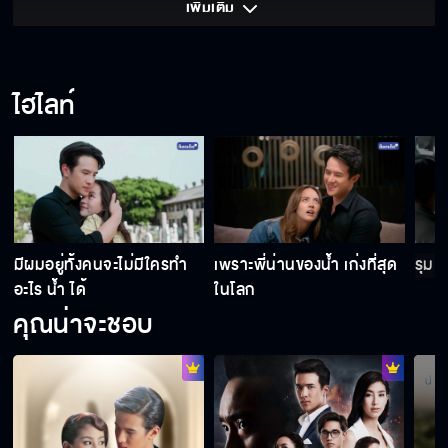
เพิ่มเติม 
เกลียด พี่น่าน ค่ะ
แก้มเขาเป็นห่วงพ่อมาก มากจนปกป้องพ่อใน
ไฮไลท์
ทางที่ผิด
ถ้าผมเป็นคนร้าย ผมก็จะทำเหมือนที่ผมทำอยู่
ตอนนี้
ถ้าอยากเป็น ฮีโร่ ก็เอาเอกสารฉบับนี้ไปให้ตำรวจ
มีผมอยู่ทั้งคนจะไม่มีใครทำ
เพราะพี่น่านของน้ำ เก่งที่สุด
รุมแ
อะไร น้ำ ได้
ในโลก
คุณน่าจะชอบ
เรื่องที่ทำให้น้ำตกอยู่ในอันตราย คือ เรื่องที่น้ำรื้อ
คดีของพ่อแม่
การยิงชลาลัย ก็เป็นวิธีหนึ่งที่จะหยุดทุกอย่าง