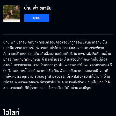
น่าน ฟ้า ชลาลัย
การนินทาผู้อื่นในไลน์กลุ่มถือว่ามีความผิดทาง
ติดตาม
กฎหมาย
ถ้าวันนี้ไม่ได้เขียนใบลาออกให้น้ำ พี่ไม่กลับ
น่าน ฟ้า ชลาลัย คดีฆาตกรรมครอบครัวของน้ำถูกรื้อฟื้นขึ้นมากลายเป็น
ประเด็นข่าวดังอีกครั้ง ทั้งน่านกับน้ำได้รับการติดต่อจากนักข่าวเพื่อขอ
สัมภาษณ์ถึงเหตุการณ์ในอดีตซึ่งกลายเป็นคดีปริศนาเพราะยังจับตัวคนร้าย
เพราะน้ำดื้อ เอาแต่ใจ วันหนึ่งพี่น่านอาจจะทิ้งน้ำ
มาลงโทษตามกฎหมายไม่ได้ ทางด้านธีรุตม์ ลุงของน้ำที่เคยตกเป็นผู้ต้อง
ไปอยู่กับคนอื่น
สงสัยในการฆ่าพ่อแม่ของน้ำแต่หลักฐานไม่เพียงพอ ทำให้พ้นข้อกล่าวหาแต่ก็
ถูกสังคมตราหน้าว่าเป็นฆาตกรชื่อเสียงพังย่อยยับมาตลอดหลายปี จนคดี
ใกล้จะหมดอายุความ ธัญมนลูกสาวของธีรุตม์ตัดสินใจหลอกให้น้ำมาที่บ้าน
คุณฟ้า ทำให้ น้ำ นึกพี่ชายคนหนึ่ง
เพื่อจุดมุ่งหมายบางอย่างที่อาจทำให้น้ำมีอันตรายถึงชีวิต น่านเป็นห่วงน้ำรีบ
ตามมาช่วยทันทีที่รู้จากกร) ว่าน้ำหายเงียบไปในบ้านของธีรุตม์
พ่อไม่กลับบ้านมา 5 ปีแล้ว
ไฮไลท์