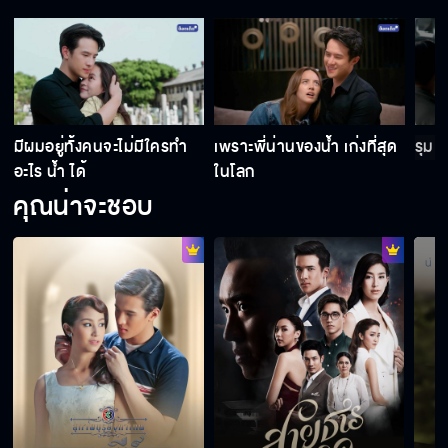
คนเรารู้หน้าไม่รู้ใจ ไว้ใจใครไม่ได้หรอก
สนิทกับไอ้ฟ้าผ่ามากเหรอ ถึงไปบอกมันว่าฝันดี
มีผมอยู่ทั้งคนจะไม่มีใครทำ
เพราะพี่น่านของน้ำ เก่งที่สุด
รุมแ
อะไร น้ำ ได้
ในโลก
คุณน่าจะชอบ
คุณด่าผมเป็นป้าข้างบ้านเหรอ
ไม่ให้ไปทำงานกับมัน
พี่น่านเป็นพี่ชายไม่ใช่เจ้าชีวิต