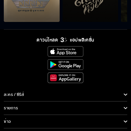
พูดรู้เรื่องแต่ไม่สน มีอะไรมั้ย
น้ำกลัวงานวันเกิด กลัวเสียงดัง กลัวเสียงลูกโป่ง
ดาวน์โหลด
แอปพลิเคชั่น
แตก
ผมชัดเจนกับคุณนะครับ คุณชัดเจนกับผมหรือยัง
แค่พี่ชาย น้องสาว แกล้งกันแหละ ไม่มีอะไรหรอก
ละคร / ซีรีส์
ละคร/ซีรีส์
รายการ
ซีรีส์นานาชาติ
พี่น่านรู้สึกถึงหัวใจน้ำมั้ยคะ
รายการทั้งหมด
ข่าว
การ์ตูน & เกม
ข่าวทั้งหมด