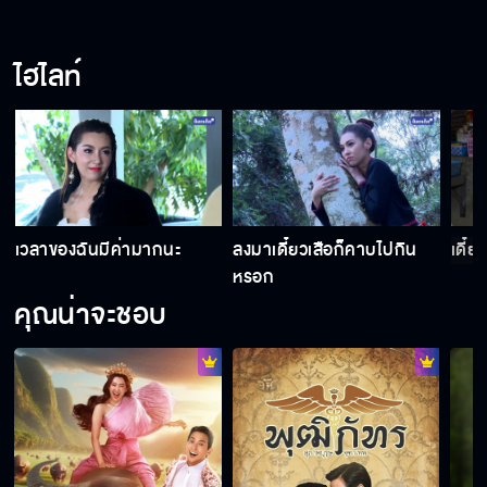
ไฮไลท์
เวลาของฉันมีค่ามากนะ
ลงมาเดี๋ยวเสือก็คาบไปกิน
เดี๋ย
หรอก
คุณน่าจะชอบ