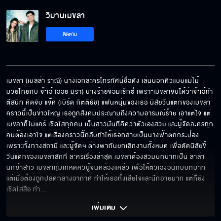
วิมานเมขลา EP.19[5/6]
วิมานเมขลา
ติดตาม
วิมานเมขลา EP.19[6/6]
เมขลา (เบลล่า ราณี) นางเอกละครโทรทัศน์ชื่อดัง เล่นนอกคิวแบบแม่ไม้
มวยไทยกับ จ๊ะเอ๋ (ออย มิรา) นางร้ายจอมเซ็กซี่ เพราะเมขลาจับได้ว่าจ๊ะเอ๋ทำ
ตีสนิท คิดจับ แจ๊ค (เบิร์ด กิตติธัช) แฟนหนุ่มของเธอ นิสัยวีนแตกของเมขลา
คราวนี้เป็นข่าวใหญ่ เธอถูกสังคมประณามถึงความอารมณ์ร้าย เอาแต่ใจ แต่
เมขลาก็ไม่แคร์ เชิดใส่ทุกคน เป็นสาวมั่นที่คิดว่าตัวเองสวย และผู้จัดละครทุก
คนต้องเอาใจ แต่เรื่องคราวนี้กลับทำให้เธอกลายเป็นนางฟ้าตกกระป๋อง 
เพราะทั้งทางสถานี และผู้จัดฯ ต่างพากันยกเลิกงานทั้งหมด เพื่อดัดนิสัยขี้
วีนแตกของเมขลาสักที ละครเรื่องล่าสุด เมขลาต้องสวมบทบาทเป็น ลาล่า 
นักฆ่าสาว เมขลาทุ่มเทหัดคิวบู๊จนคล่องแคล่ว เพื่อให้ตัวเองอินกับบทบาท 
แต่เมื่อต้องถูกปลดกลางอากาศ ทำให้เธอทั้งเสียใจและนึกอายมาก แต่ก็ยัง
เชิดใส่สื่อ ทำ
... 
เพิ่มเติม 