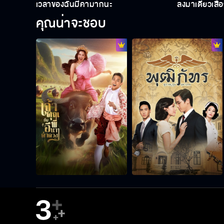
เวลาของฉันมีค่ามากนะ
ลงมาเดี๋ยวเส
คุณน่าจะชอบ