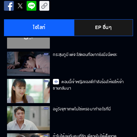
แค่เด็กผู้หญิงธรรมดาจะเอาชนะก็ไม่ยากหรอก
ไฮไลท์
EP อื่นๆ
ทำอะไรผิดไปเหรอ
กระสุนกูมี แต่จะใส่ตอนที่อยากยิงมึงนี่แหละ
ตอนนี้เจ้าหญิงของพี่กำลังร้องไห้ขอให้เจ้า
ชายกลับมา
อยู่วังจุฑาเทพไม่ใช่เหรอ มาทำอะไรที่นี่
ถ้าไม่ได้อยู่กับคนที่รัก พี่ตายไม่ได้เด็ดขาด