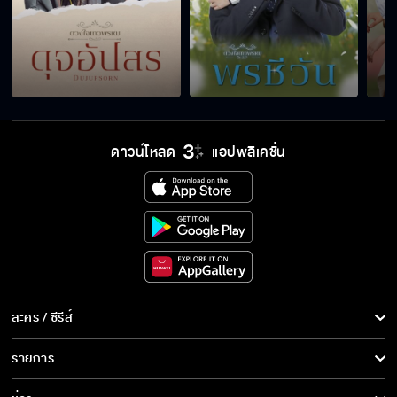
คุณหนีฉัน ทิ้งฉันไปเฉย ๆ คุณหายไหนมา
กรีดให้เสร็จนะครับ ถ้ากรีดไม่เสร็จเชิญกลับวังได้
ดาวน์โหลด
แอปพลิเคชั่น
เลยครับผม
มีเหตุผลอีกเยอะแยะ ที่ทำให้พี่ปักใจกับ ชีวัน ไม่
เปลี่ยนแปลง
โดนคนเรียบร้อยอย่าง คุณสรุจ ด่า ไม่เลวจริงไม่
ละคร / ซีรีส์
โดนนะพี่
ละคร/ซีรีส์
รายการ
ซีรีส์นานาชาติ
น้องหายไปแล้ววว
รายการทั้งหมด