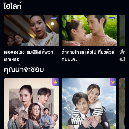
ไฮไลท์
ความรู้สึกที่มี ดูง่าย ๆ ที่หัวใจ
ชีวันมีคุณสมบัติครบทุกอย่าง
เธอจองโรงแรมผีสีงให้พวก
ถ้าหายโกรธแล้วไปเที่ยวด้วย
พี่ถ
เราเหรอ
กันนะคะ
อะไรอ
คุณน่าจะชอบ
ชีวิตของพี่ตอนนี้ขาดน้องไม่ได้เลย
อย่าพูดคำนั้นออกมา
ได้คืบจะเอาศอก