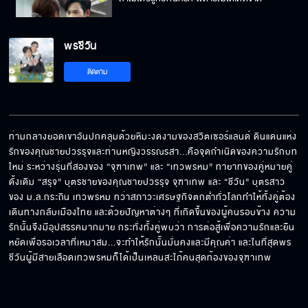
พรชีวัน
ไม่ต้องใช้เครื่องนั่นหรอก ฉันจะเป็นคนช็อตเธอเอง
ติดตาม
พี่ยอมแลกทุกอย่างเพื่อให้ได้ยินว่า ชีวันรักพี่สรุจ
ท่ามกลางยอดเขาอันปกคลุมด้วยหิมะงดงามของสวิตเซอร์แลนด์ ดินแดนแห่ง
รักของคุณชายปวรรุจและท่านหญิงวรรณรสา...คือจุดกำเนิดของความรักบท
ใหม่ ระหว่างรุ่นที่สองของ “จุฑาเทพ” และ “เทวพรหม” ทายาทของคู่หมายคู่
อุตส่าห์มีงานมีเงินเดือน แต่มาซื้อของไร้สาระพวก
ดั้งเดิม “สรุจ” บุตรชายของคุณชายปวรรุจ จุฑาเทพ และ “ชีวัน” บุตรสาว
นี้เนี่ยนะ
ของ ม.ล.กระถิน เทวพรหม ทว่าสภาวะเศรษฐกิจตกต่ำทั่วโลกทำให้ทั้งคู่ต้อง
เดินทางกลับเมืองไทย และด้วยปัญหาต่างๆ ที่เกิดขึ้นของผู้คนรอบข้าง ความ
รักนั้นจึงมีอุปสรรคมากมาย กระทั่งทั้งคู่พบว่า การต่อสู้เพื่อความรักและยืน
ผู้หญิงกระจอกอย่างเธอ ฉันยอมลดตัวไปจีบก็
หยัดเพื่อรอเวลาที่เหมาสม...จะทำให้รักนั้นมั่นคงและมีคุณค่า และในที่สุดพร
บุญแล้ว
ชีวันผู้มีสายเลือดเทวพรหมก็ได้เป็นเหลนสะใภ้คนสุดท้องของจุฑาเทพ
ชีวันจะเอาเรื่องพี่ตอนเด็กมาตัดสินพี่ตอนนี้ไม่ได้!