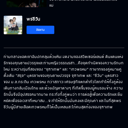
แม่
พรชีวัน
เดี๋ยวพี่จะติวภาษาอังกฤษให้
ติดตาม
ถ้าเป็นพี่ยังเป็นไม่ได้ เป็นอย่างอื่นก็คงลำบาก
ท่ามกลางยอดเขาอันปกคลุมด้วยหิมะงดงามของสวิตเซอร์แลนด์ ดินแดนแห่ง
รักของคุณชายปวรรุจและท่านหญิงวรรณรสา...คือจุดกำเนิดของความรักบท
ใหม่ ระหว่างรุ่นที่สองของ “จุฑาเทพ” และ “เทวพรหม” ทายาทของคู่หมายคู่
อีลูกโง่ ! แกไม่น่าเกิดมาเป็นลูกฉันเลย
ดั้งเดิม “สรุจ” บุตรชายของคุณชายปวรรุจ จุฑาเทพ และ “ชีวัน” บุตรสาว
ของ ม.ล.กระถิน เทวพรหม ทว่าสภาวะเศรษฐกิจตกต่ำทั่วโลกทำให้ทั้งคู่ต้อง
เดินทางกลับเมืองไทย และด้วยปัญหาต่างๆ ที่เกิดขึ้นของผู้คนรอบข้าง ความ
รักนั้นจึงมีอุปสรรคมากมาย กระทั่งทั้งคู่พบว่า การต่อสู้เพื่อความรักและยืน
เดี๋ยว!!! หายดีแล้วเหรอ
หยัดเพื่อรอเวลาที่เหมาสม...จะทำให้รักนั้นมั่นคงและมีคุณค่า และในที่สุดพร
ชีวันผู้มีสายเลือดเทวพรหมก็ได้เป็นเหลนสะใภ้คนสุดท้องของจุฑาเทพ
ลองฟังเพลงรักแบบชีวันมั้ยคะ