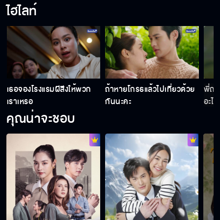
ไฮไลท์
แม่จะจับลูกสาวยกให้คนนั้นคนนี้ไม่ได้นะ
ถ้าเราสองคนไม่เท่ากัน ความสัมพันธ์คงไปไหนไม่
เธอจองโรงแรมผีสีงให้พวก
ถ้าหายโกรธแล้วไปเที่ยวด้วย
พี่ถ
ได้เลย
เราเหรอ
กันนะคะ
อะไรอ
คุณน่าจะชอบ
ชีวันไม่เคยใช้สมองจำเรื่องคุณสรุจ เพราะคุณสรุจ
คือคนสำคัญ
เธอเป็นเด็กผู้หญิงคนเดียวที่ทำให้พี่รู้สึกต่ำต้อย
ไม่อยากพูดถึงมันอีก