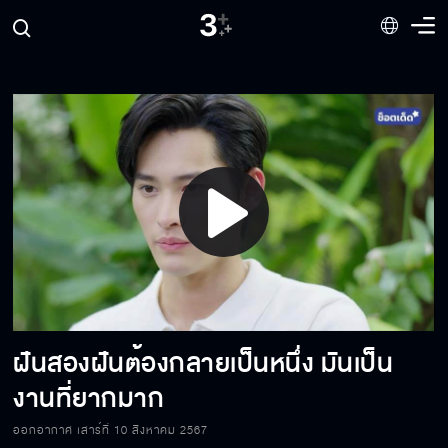
โดนคนเรียบร้อยอย่าง คุณสรุจ ด่า ไม่เลวจริงไม่
โดนนะพี่
น้องหายไปแล้ววว
พี่ไม่เคยเลือกชุดให้ผู้หญิงคนไหนมาก่อนเลยนะ
Play
ชีวาได้คำตอบแล้ว ว่าจะจัดการตัวเองและลูกยังไง
Video
ดี
ฝันสองฝันต้องกลายเป็นหนึ่ง มันเป็น
หนูจะเป็นบ้าเพราะคุณอยู่แล้ว รู้ตัวมั้ย
งานที่ยากมาก
ออกอากาศ เสาร์ที่ 10 สิงหาคม 2567