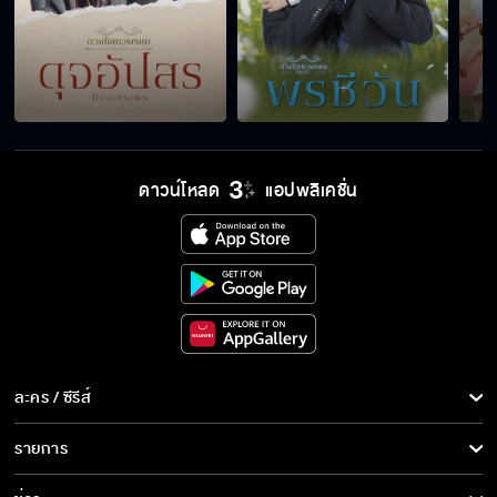
ตกใจเหรอที่พี่รู้ทัน
เลี้ยงลูกมันสนุกตรงไหน
ดาวน์โหลด
แอปพลิเคชั่น
พูดอะไร พี่ไม่ได้ยินเลย
ตกลงเรื่องกอดใช่มั้ยที่เป็นปัญหา
ละคร / ซีรีส์
ละคร/ซีรีส์
รายการ
ซีรีส์นานาชาติ
ฉันคงไม่ใช่น้องของคุณ เป็นแค่บ่าวก็พอแล้วแหละ
รายการทั้งหมด