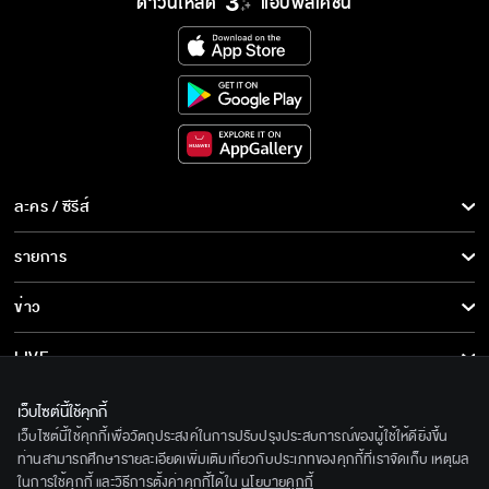
ดาวน์โหลด
แอปพลิเคชั่น
ละคร / ซีรีส์
ละคร/ซีรีส์
รายการ
ซีรีส์นานาชาติ
รายการทั้งหมด
ข่าว
การ์ตูน & เกม
ข่าวทั้งหมด
LIVE
รายการข่าว
ทีวีออนไลน์
เกี่ยวกับเรา
เว็บไซต์นี้ใช้คุกกี้
ข่าวประชาสัมพันธ์
เว็บไซต์นี้ใช้คุกกี้เพื่อวัตถุประสงค์ในการปรับปรุงประสบการณ์ของผู้ใช้ให้ดียิ่งขึ้น
BEC World
ติดตามเราได้ที่
ท่านสามารถศึกษารายละเอียดเพิ่มเติมเกี่ยวกับประเภทของคุกกี้ที่เราจัดเก็บ เหตุผล
ในการใช้คุกกี้ และวิธีการตั้งค่าคุกกี้ได้ใน
นโยบายคุกกี้
รู้จักเรา