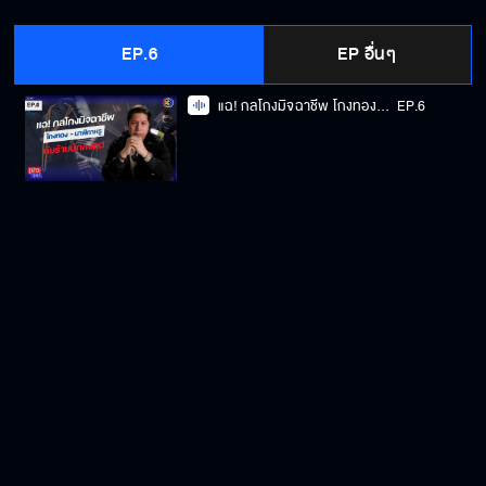
EP.6
EP อื่นๆ
แฉ! กลโกงมิจฉาชีพ โกงทอง-นาฬิกาหรู ภัยร้ายนักลงทุน
EP.6