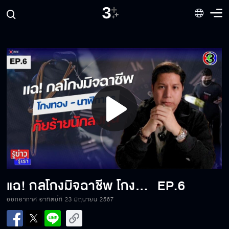
Play
Video
แฉ! กลโกงมิจฉาชีพ โกงทอง-นาฬิกาหรู ภัยร้ายนักลงทุน
EP.6
ออกอากาศ อาทิตย์ที่ 23 มิถุนายน 2567