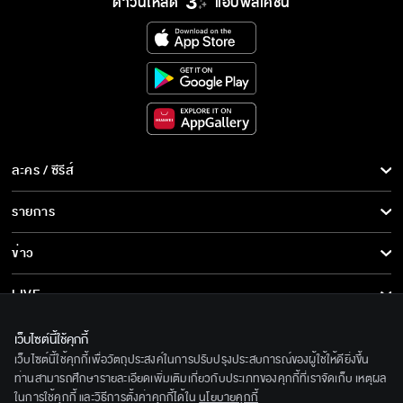
ดาวน์โหลด
แอปพลิเคชั่น
ละคร / ซีรีส์
ละคร/ซีรีส์
รายการ
ซีรีส์นานาชาติ
รายการทั้งหมด
ข่าว
การ์ตูน & เกม
ข่าวทั้งหมด
LIVE
รายการข่าว
ทีวีออนไลน์
เกี่ยวกับเรา
เว็บไซต์นี้ใช้คุกกี้
ข่าวประชาสัมพันธ์
เว็บไซต์นี้ใช้คุกกี้เพื่อวัตถุประสงค์ในการปรับปรุงประสบการณ์ของผู้ใช้ให้ดียิ่งขึ้น
BEC World
ติดตามเราได้ที่
ท่านสามารถศึกษารายละเอียดเพิ่มเติมเกี่ยวกับประเภทของคุกกี้ที่เราจัดเก็บ เหตุผล
ในการใช้คุกกี้ และวิธีการตั้งค่าคุกกี้ได้ใน
นโยบายคุกกี้
รู้จักเรา