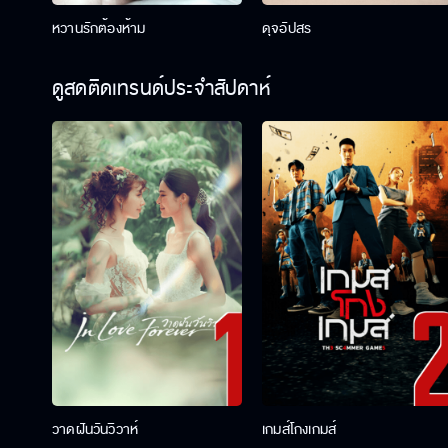
หวานรักต้องห้าม
ดุจอัปสร
ดูสดติดเทรนด์ประจำสัปดาห์
วาดฝันวันวิวาห์
เกมส์โกงเกมส์