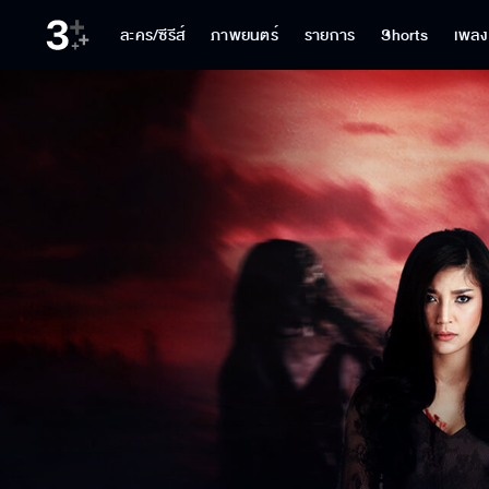
ละคร/ซีรีส์
ภาพยนตร์
รายการ
Shorts
เพลง