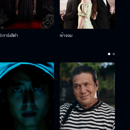
ปะการังสีดำ
เจ้าจอม
รักกั