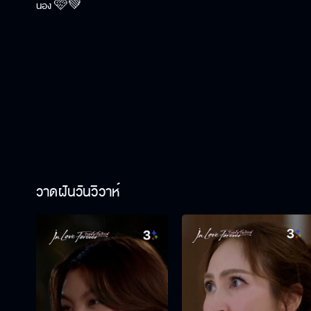
น้อง 🩷💚
วาดฝันวันวิวาห์