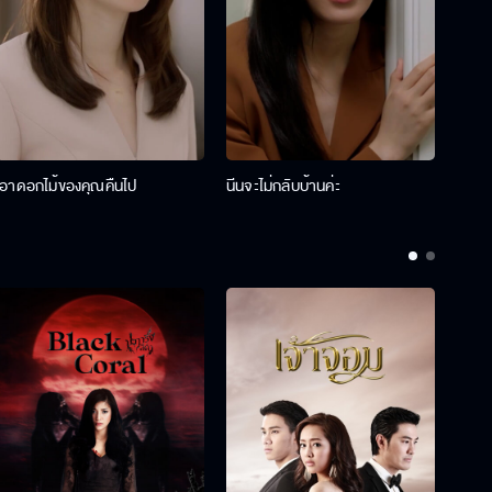
เอาดอกไม้ของคุณคืนไป
นีนจะไม่กลับบ้านค่ะ
นินท