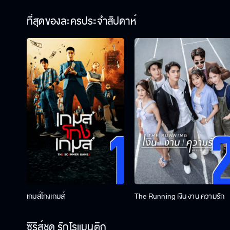
ที่สุดของละครประจำสัปดาห์
เกมส์โกงเกมส์
The Running เงิน งาน ความรัก
ซีรีส์ชุด รักโรแมนติก