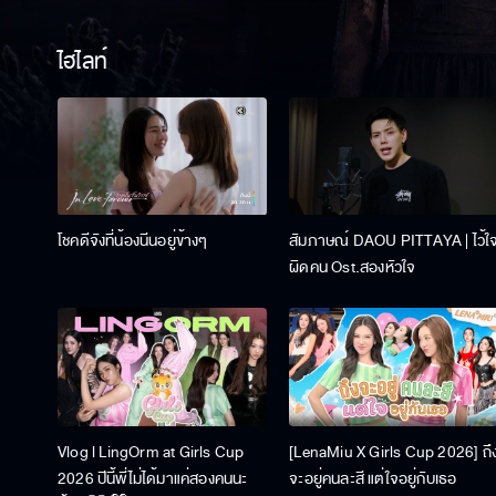
ไฮไลท์
โชคดีจังที่น้องนีนอยู่ข้างๆ
สัมภาษณ์ DAOU PITTAYA | ไว้ใ
ผิดคน Ost.สองหัวใจ
Vlog l LingOrm at Girls Cup
[LenaMiu X Girls Cup 2026] ถึ
2026 ปีนี้พี่ไม่ได้มาแค่สองคนนะ
จะอยู่คนละสี แต่ใจอยู่กับเธอ