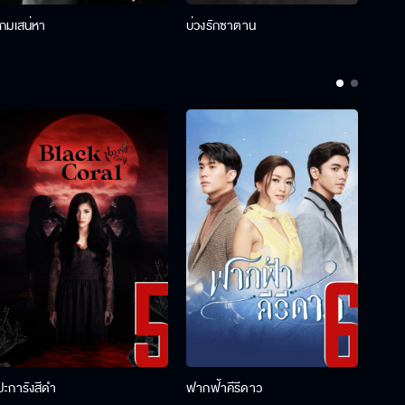
เกมเสน่หา
บ่วงรักซาตาน
บ่วงห
ปะการังสีดำ
ฟากฟ้าคีรีดาว
พ่อคร