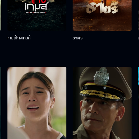
เกมส์โกงเกมส์
ธาตรี