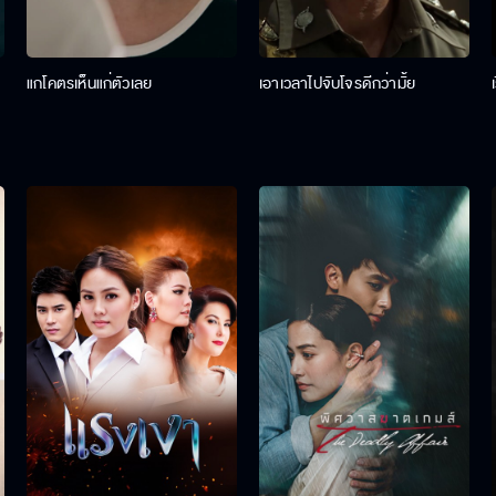
แกโคตรเห็นแก่ตัวเลย
เอาเวลาไปจับโจรดีกว่ามั้ย