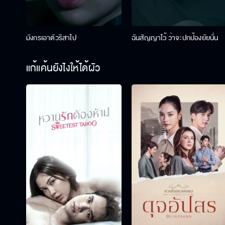
มังกรเอาตัวริสาไป
ฉันสัญญาไว้ ว่าจะปกป้องยัยนั่น
แก้แค้นยังไงให้ได้ผัว