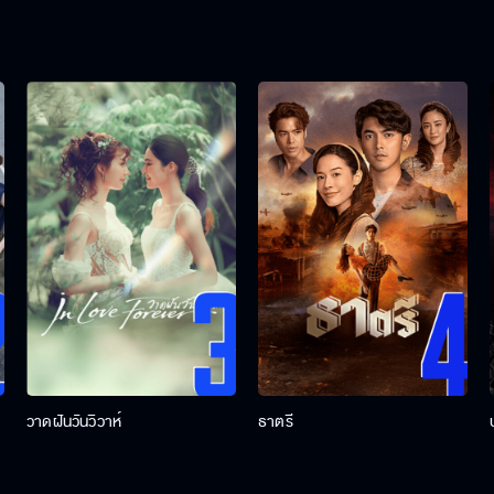
วาดฝันวันวิวาห์
ธาตรี