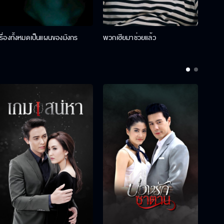
เรื่องทั้งหมดเป็นแผนของมังกร
พวกเฮียมาช่วยแล้ว
ที่ป๊า