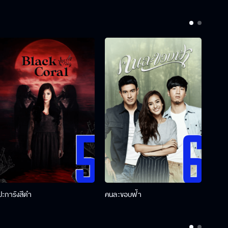
ปะการังสีดำ
คนละขอบฟ้า
ผู้กอ