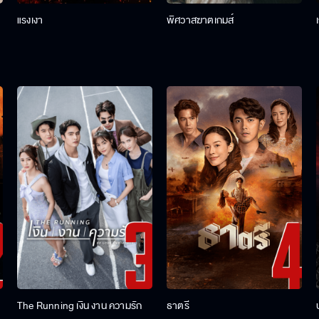
แรงเงา
พิศวาสฆาตเกมส์
The Running เงิน งาน ความรัก
ธาตรี