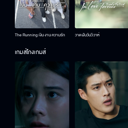
The Running เงิน งาน ความรัก
วาดฝันวันวิวาห์
เกมส์โกงเกมส์