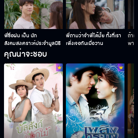
Behind the scene ในวันที่ฝนพร่างพราย EP.2
พี่ชื่อฝน เป็น นัก
พี่ถามว่าจำพี่ได้มั้ย ทั้งที่เรา
ถ้าแ
สังคมสงเคราะห์ประจำมูลนิธิ
เพิ่งเจอกันเมื่อวาน
พาแ
คุณน่าจะชอบ
Behind the scene ในวันที่ฝนพร่างพราย EP.1