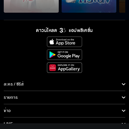
ดาวน์โหลด
แอปพลิเคชั่น
ละคร / ซีรีส์
ละคร/ซีรีส์
รายการ
ซีรีส์นานาชาติ
รายการทั้งหมด
ข่าว
การ์ตูน & เกม
ข่าวทั้งหมด
LIVE