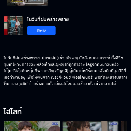
ในวันที่ฝนพร่างพราย
ติดตาม
ในวันที่ฝนพร่างพราย  ปลายฝน(แต้ว ณัฐพร) นักสังคมสงเคราะห์ ทั้งชีวิต
ทุ่มเทให้กับการช่วยเหลือเด็กและผู้หญิงที่ถูกทำร้าย ได้รู้จักกับมาวินหรือ
ไม้(มาริโอ้)เด็กหนุ่มที่พา มาลัย(ขวัญฤดี) ผู้เป็นแม่หนีร้อนมาพึ่งเย็นที่มูลนิธิที่
เธอทำงานอยู่ เพื่อให้พ้นจาก ณรงค์(เวนช์ ฟอลโคเนอร์) พ่อที่ดีแต่ล้างผลาญ 
ขี้เมาและทุบตีทำร้ายร่างกายทั้งแม่และไม้จนบอบช้ำมาตั้งแต่จำความได้
ไฮไลท์