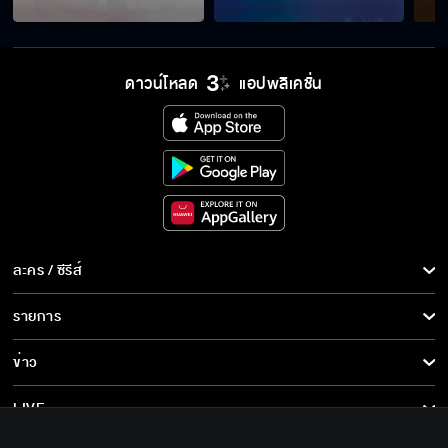
ดาวน์โหลด
แอปพลิเคชั่น
ละคร / ซีรีส์
ละคร/ซีรีส์
รายการ
ซีรีส์นานาชาติ
รายการทั้งหมด
ข่าว
การ์ตูน & เกม
ข่าวทั้งหมด
LIVE
รายการข่าว
ทีวีออนไลน์