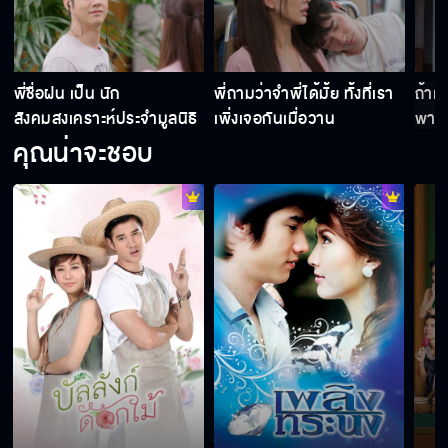
พี่ชื่อฝน เป็น นัก
พี่ถามว่าจำพี่ได้มั้ย ทั้งที่เรา
ถ้าแ
สังคมสงเคราะห์ประจำมูลนิธิ
เพิ่งเจอกันเมื่อวาน
พาแ
คุณน่าจะชอบ