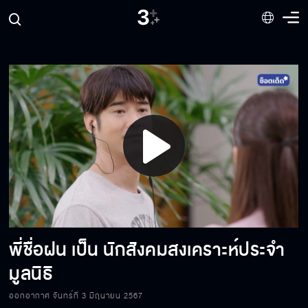
เคยรักใครสักคนมั้ย มันเลิกรักได้ง่าย ๆ เหรอ
อย่าบีบพี่ด้วยวิธีนี้
ผมก็มีของขวัญให้พี่นะ แต่ผมลืมเอามา
Play
Video
คุณทำลายเกียรติ และ ศักดิ์ศรีของอาชีพครู เราจะ
เอาผิดคุณให้ได้
พี่ชื่อฝน เป็น นักสังคมสงเคราะห์ประจำ
มูลนิธิ
ถึงจะโตแล้ว คนทุกคนก็ควรมีเพื่อนสักคนที่
ห่วงใย
ออกอากาศ จันทร์ที่ 3 มิถุนายน 2567