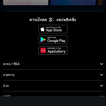
ดาวน์โหลด
แอปพลิเคชั่น
ละคร / ซีรีส์
ละคร/ซีรีส์
รายการ
ซีรีส์นานาชาติ
รายการทั้งหมด
ข่าว
การ์ตูน & เกม
ข่าวทั้งหมด
LIVE
รายการข่าว
ทีวีออนไลน์