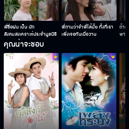
พี่ชื่อฝน เป็น นัก
พี่ถามว่าจำพี่ได้มั้ย ทั้งที่เรา
ถ้าแ
สังคมสงเคราะห์ประจำมูลนิธิ
เพิ่งเจอกันเมื่อวาน
พาแ
คุณน่าจะชอบ