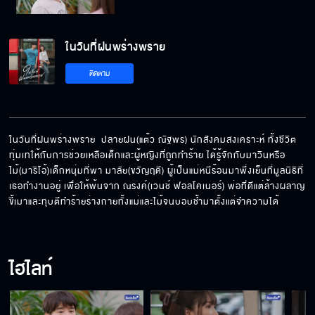
ในวันที่ฝนพร่างพราย
ติดตาม
ในวันที่ฝนพร่างพราย  ปลายฝน(แต้ว ณัฐพร) นักสังคมสงเคราะห์ ทั้งชีวิต
ทุ่มเทให้กับการช่วยเหลือเด็กและผู้หญิงที่ถูกทำร้าย ได้รู้จักกับมาวินหรือ
ไม้(มาริโอ้)เด็กหนุ่มที่พา มาลัย(ขวัญฤดี) ผู้เป็นแม่หนีร้อนมาพึ่งเย็นที่มูลนิธิที่
เธอทำงานอยู่ เพื่อให้พ้นจาก ณรงค์(เวนช์ ฟอลโคเนอร์) พ่อที่ดีแต่ล้างผลาญ 
ขี้เมาและทุบตีทำร้ายร่างกายทั้งแม่และไม้จนบอบช้ำมาตั้งแต่จำความได้
ไฮไลท์