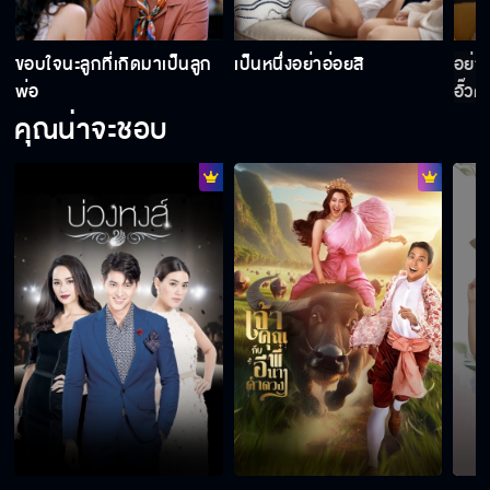
การเป็นกะเทยมันไม่ใช่เรื่องผิด แต่เหมือนไปทุบ
ขอบใจนะลูกที่เกิดมาเป็นลูก
เป็นหนึ่งอย่าอ่อยสิ
อย่า
ทุกอย่างที่เขาสร้างให้
พ่อ
อั๊วต
คุณน่าจะชอบ
ยังเหมือนเดิมเลย สบายดีใช่มั้ย
เป็นหนึ่งน่ารักที่สุดในโลกเลย
อั๊วไม่ตายเพราะไม่มีคนคอยอยู่ดูแลหรอก
ผู้หญิงที่เป็นหนึ่งชอบ คือมาตาเอง