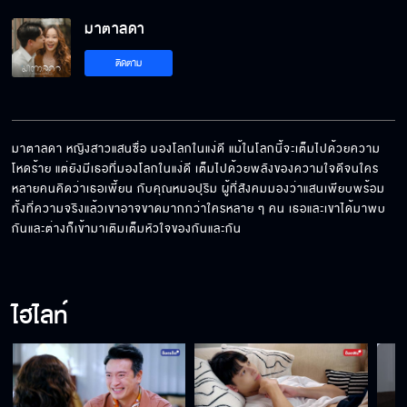
มาตาลดา
เนื้อคู่เกิดแล้วแหละ แต่โง่อยู่
ติดตาม
ไม่ต้องรบกวนคุณแพงหรอก เดี๋ยวผมพาไปเอง
มาตาลดา หญิงสาวแสนซื่อ มองโลกในแง่ดี แม้ในโลกนี้จะเต็มไปด้วยความ
โหดร้าย แต่ยังมีเธอที่มองโลกในแง่ดี เต็มไปด้วยพลังของความใจดีจนใคร
หลายคนคิดว่าเธอเพี้ยน กับคุณหมอปุริม ผู้ที่สังคมมองว่าแสนเพียบพร้อม 
ความปลอมกับความจริง มันอยู่ด้วยกันไม่ได้
ทั้งที่ความจริงแล้วเขาอาจขาดมากกว่าใครหลาย ๆ คน เธอและเขาได้มาพบ
หรอก
กันและต่างก็เข้ามาเติมเต็มหัวใจของกันและกัน
มาตาเป็นแฟนฉัน แกไม่ต้องยุ่งกับมาตาก็พอ
ไฮไลท์
คุณอยากไปเจอครอบครัวของผมมั้ย