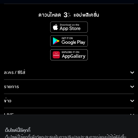
ผมอยากให้คุณได้เจอคนที่ทำให้คุณเป็นตัวของตัว
ดาวน์โหลด
แอปพลิเคชั่น
เองได้ตลอดเวลา
ถ้าอธิษฐานในวันเกิดจะเป็นจริงนะ
รู้ตัวมั้ยว่าไม่ควรไว้ใจใครง่าย ๆ
ละคร / ซีรีส์
ละคร/ซีรีส์
รายการ
ซีรีส์นานาชาติ
มาถึงห้องผู้หญิงแล้วรีบกลับ เขาเรียกว่าหมา
รายการทั้งหมด
ข่าว
การ์ตูน & เกม
ข่าวทั้งหมด
LIVE
คนที่ไม่ชอบอยู่บ้านแปลว่ายังไม่เจอบ้านของตัว
รายการข่าว
ทีวีออนไลน์
เกี่ยวกับเรา
เอง
เว็บไซต์นี้ใช้คุกกี้
ข่าวประชาสัมพันธ์
เว็บไซต์นี้ใช้คุกกี้เพื่อวัตถุประสงค์ในการปรับปรุงประสบการณ์ของผู้ใช้ให้ดียิ่งขึ้น