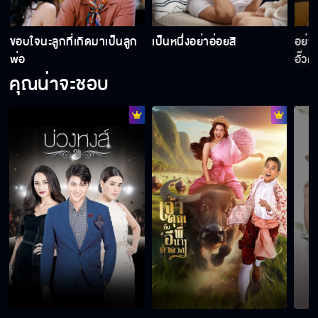
เป็นหมอลาป่วยได้มั้ย
ขอบใจนะลูกที่เกิดมาเป็นลูก
เป็นหนึ่งอย่าอ่อยสิ
อย่า
พ่อ
อั๊วต
คุณน่าจะชอบ
กุ้งก็ให้ กุญแจบ้านก็ให้ เป็นหนึ่งไม่ทันยัยโจรนี่
หรอก
คืนนี้หนูขอนอนที่นี้ได้มั้ยคะ เจ็บแขนเดินไม่ไหว
ไม่ใช้สมอง ใช้แต่รูปร่างหน้าตาเรียกร้องความ
สนใจแบบนี้
อยากได้ปลอกคอจากมาตา คิดอะไรปะเนี่ย