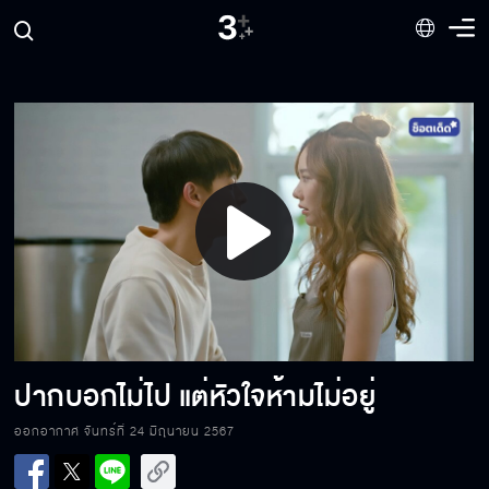
ผู้หญิงที่เป็นหนึ่งชอบ คือมาตาเอง
หัวใจเป็นหนึ่งไม่ได้ชา มีแต่ความใจดี ใจดีที่สุด
Play
เสียใจด้วยที่ฉันเป็นเครื่องมือให้คุณเอาชนะปุริมไม่
ได้แล้ว
Video
อย่าให้คำตอบของคนอื่นมาด้อยค่าตัวตนของเรา
ปากบอกไม่ไป แต่หัวใจห้ามไม่อยู่
ออกอากาศ จันทร์ที่ 24 มิถุนายน 2567
การที่เขาดูไม่มีความสุขในสายตาเรา มันอาจไม่ใช่
ทั้งหมดของชีวิตเขาก็ได้