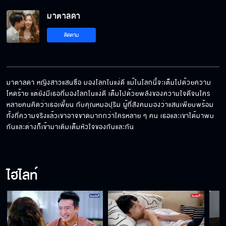
มาตาลดา
เป็นผู้หญิงแต่ไปนอนบ้านผู้ชาย มันน่านักนะนัง
ติดตาม
ตัวดี
อยู่บ้านผู้ชายมันอันตรายมากนะมาตา
มาตาลดา หญิงสาวแสนซื่อ มองโลกในแง่ดี แม้ในโลกนี้จะเต็มไปด้วยความ
โหดร้าย แต่ยังมีเธอที่มองโลกในแง่ดี เต็มไปด้วยพลังของความใจดีจนใคร
หลายคนคิดว่าเธอเพี้ยน กับคุณหมอปุริม ผู้ที่สังคมมองว่าแสนเพียบพร้อม 
มาตาเป็นห่วงมากเลยนะ
ทั้งที่ความจริงแล้วเขาอาจขาดมากกว่าใครหลาย ๆ คน เธอและเขาได้มาพบ
กันและต่างก็เข้ามาเติมเต็มหัวใจของกันและกัน
ผมยังไม่มีแฟน แต่มีคนที่ชอบแล้วครับ
ไฮไลท์
ลองคิดแบบคนสติดี ๆ แบบนี้มันไม่ปกติ