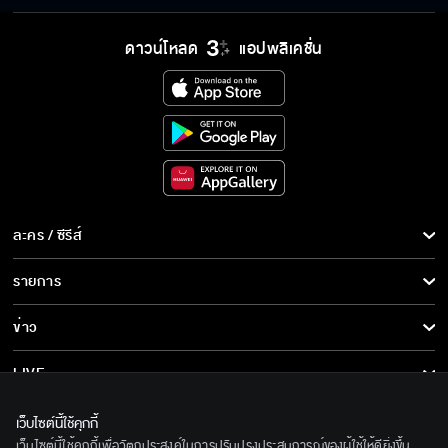
ดาวน์โหลด
แอปพลิเคชั่น
ละคร / ซีรีส์
ละคร/ซีรีส์
รายการ
ซีรีส์นานาชาติ
รายการทั้งหมด
ข่าว
การ์ตูน & เกม
ข่าวทั้งหมด
LIVE
รายการข่าว
ทีวีออนไลน์
เกี่ยวกับเรา
เว็บไซต์นี้ใช้คุกกี้
ข่าวประชาสัมพันธ์
เว็บไซต์นี้ใช้คุกกี้เพื่อวัตถุประสงค์ในการปรับปรุงประสบการณ์ของผู้ใช้ให้ดียิ่งขึ้น