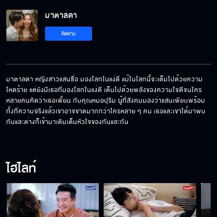
มาตาลดา
ติดตาม
มาตาลดา หญิงสาวแสนซื่อ มองโลกในแง่ดี แม้ในโลกนี้จะเต็มไปด้วยความ
โหดร้าย แต่ยังมีเธอที่มองโลกในแง่ดี เต็มไปด้วยพลังของความใจดีจนใคร
หลายคนคิดว่าเธอเพี้ยน กับคุณหมอปุริม ผู้ที่สังคมมองว่าแสนเพียบพร้อม 
ทั้งที่ความจริงแล้วเขาอาจขาดมากกว่าใครหลาย ๆ คน เธอและเขาได้มาพบ
กันและต่างก็เข้ามาเติมเต็มหัวใจของกันและกัน
ไฮไลท์