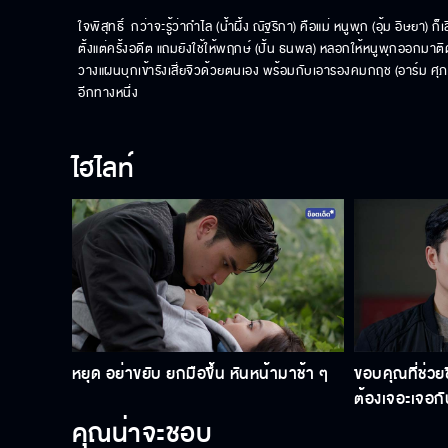
ใจพิสุทธิ์  กว่าจะรู้ว่ากำไล (น้ำผึ้ง ณัฐริกา) คือแม่ หนูพุก (อุ้ม อิษยา) 
ตั้งแต่ครั้งอดีต แถมยังใช้ให้พฤกษ์ (ปั้น ธนพล) หลอกให้หนูพุกออกมา
วางแผนบุกเข้ารังเสี่ยจิวด้วยตนเอง พร้อมกับเอารองคมกฤช (อาร์ม ศุภรั
อีกทางหนึ่ง
ไฮไลท์
หยุด อย่าขยับ ยกมือขึ้น หันหน้ามาช้า ๆ
ขอบคุณที่ช่วยช
ต้องเจอะเจอกั
คุณน่าจะชอบ