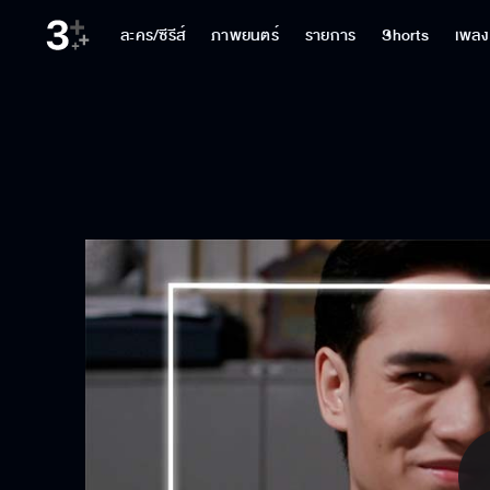
ละคร/ซีรีส์
ภาพยนตร์
รายการ
Shorts
เพลง