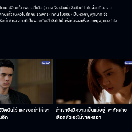
ก็เสียแม่ไปอีกครั้ง เพราะเสี่ยจิว (อาวอ จิราวัฒน์) จับตัวกำไลไปด้วยเรื่องราว
ติดกับแล้วจับตัวไปอีกคน รณจักร (เทศน์ ไมรอน) เป็นห่วงหนูพุกมาก จึง
ตน์) ตำรวจเลวที่เป็นพวกกับเสี่ยจิวไปเป็นข้อต่อรองเพื่อช่วยหนูพุกและกำไล
ีวิตฉันไว้ และขออย่าให้เรา
ถ้าเขายังมีความเป็นแม่อยู่ เขาตัดสาย
นอีก
เลือดตัวเองไม่ขาดหรอก