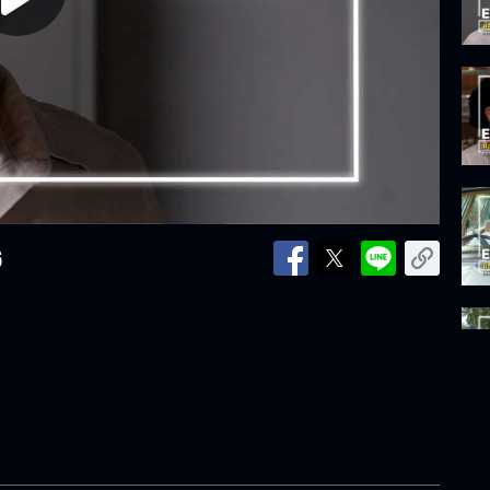
lay
ideo
6